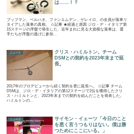
は……！？
ブッフマン、ベルハネ、ファンエムデン、ゲレイロ、の全員が落車リ
タイアした落車の真相。 ☆記事 ★経過と原因 ジロ・デ・イタリア第
15ステージの序盤で発生した、近年まれに見る大規模な落車は、選
手たちが序盤の逃げに参加...
クリス・ハミルトン。チーム
ニュース
DSMとの契約を2023年末まで延
長。
2017年のプロデビューから続く契約を更に延長へ。 ☆記事 チーム
DSMは、ジロ・デ・イタリアの第12ステージで2位を獲得したクリ
ス・ハミルトンと、2023年末までの契約を結んだことを発表した。
ハミルトンの...
サイモン・イェーツ「今日のこと
ニュース
を悪く言うつもりはない。僕は勝
つためにここにいる。」