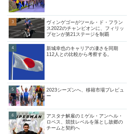
ヴィンゲゴーがツール・ド・フラン
ス2022のチャンピオンに、フィリッ
プセンが第21ステージを制覇
新城幸也のキャリアの凄さを同期
112人との比較から考察する。
2023シーズンへ、移籍市場プレビュ
ー
アスタナ解雇のミゲル・アンヘル・
ロペス、競技レベルを落とし故郷の
チームと契約へ