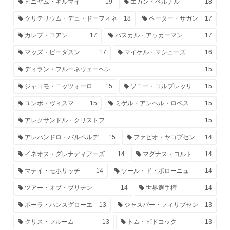
ビニヤム・ギルマイ
19
エガン・ベルナル
18
クリテリウム・デュ・ドーフィネ
18
ペーター・サガン
17
カレブ・ユアン
17
パスカル・アッカーマン
17
マッズ・ピーダスン
17
マイケル・マシューズ
16
ディラン・フルーネウェーヘン
15
ジャコモ・ニッツォーロ
15
ソニー・コルブレッリ
15
ユンボ・ヴィスマ
15
ミゲル・アンヘル・ロペス
15
アレクサンドル・クリストフ
15
アレハンドロ・バルベルデ
15
ファビオ・ヤコブセン
14
イネオス・グレナディアーズ
14
マグナス・コルト
14
マテイ・モホリッチ
14
ツール・ド・ポローニュ
14
ツアー・オブ・ブリテン
14
世界選手権
14
ボーラ・ハンスグローエ
13
ジャスパー・フィリプセン
13
クリス・フルーム
13
トム・ピドコック
13