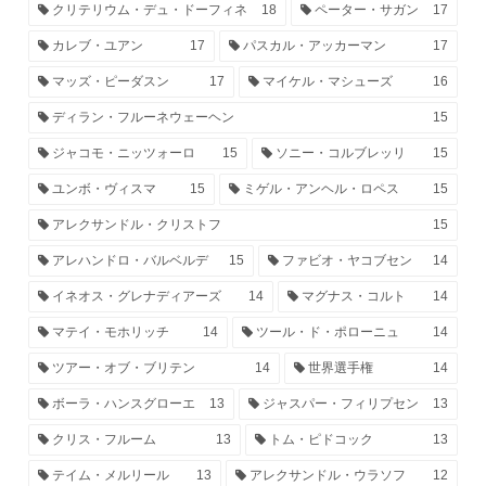
クリテリウム・デュ・ドーフィネ
18
ペーター・サガン
17
カレブ・ユアン
17
パスカル・アッカーマン
17
マッズ・ピーダスン
17
マイケル・マシューズ
16
ディラン・フルーネウェーヘン
15
ジャコモ・ニッツォーロ
15
ソニー・コルブレッリ
15
ユンボ・ヴィスマ
15
ミゲル・アンヘル・ロペス
15
アレクサンドル・クリストフ
15
アレハンドロ・バルベルデ
15
ファビオ・ヤコブセン
14
イネオス・グレナディアーズ
14
マグナス・コルト
14
マテイ・モホリッチ
14
ツール・ド・ポローニュ
14
ツアー・オブ・ブリテン
14
世界選手権
14
ボーラ・ハンスグローエ
13
ジャスパー・フィリプセン
13
クリス・フルーム
13
トム・ピドコック
13
テイム・メルリール
13
アレクサンドル・ウラソフ
12