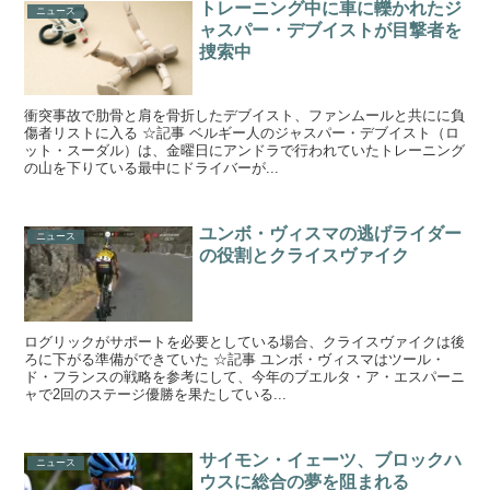
トレーニング中に車に轢かれたジ
ニュース
ャスパー・デブイストが目撃者を
捜索中
衝突事故で肋骨と肩を骨折したデブイスト、ファンムールと共にに負
傷者リストに入る ☆記事 ベルギー人のジャスパー・デブイスト（ロ
ット・スーダル）は、金曜日にアンドラで行われていたトレーニング
の山を下りている最中にドライバーが...
ユンボ・ヴィスマの逃げライダー
ニュース
の役割とクライスヴァイク
ログリックがサポートを必要としている場合、クライスヴァイクは後
ろに下がる準備ができていた ☆記事 ユンボ・ヴィスマはツール・
ド・フランスの戦略を参考にして、今年のブエルタ・ア・エスパーニ
ャで2回のステージ優勝を果たしている...
サイモン・イェーツ、ブロックハ
ニュース
ウスに総合の夢を阻まれる