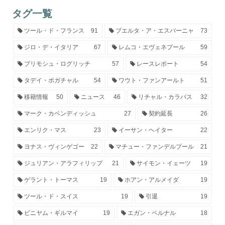
タグ一覧
ツール・ド・フランス
91
ブエルタ・ア・エスパーニャ
73
ジロ・デ・イタリア
67
レムコ・エヴェネプール
59
プリモシュ・ログリッチ
57
レースレポート
54
タデイ・ポガチャル
54
ワウト・ファンアールト
51
移籍情報
50
ニュース
46
リチャル・カラパス
32
マーク・カベンディッシュ
27
契約延長
26
エンリク・マス
23
イーサン・ヘイター
22
ヨナス・ヴィンゲゴー
22
マチュー・ファンデルプール
21
ジュリアン・アラフィリップ
21
サイモン・イェーツ
19
ゲラント・トーマス
19
ホアン・アルメイダ
19
ツール・ド・スイス
19
引退
19
ビニヤム・ギルマイ
19
エガン・ベルナル
18