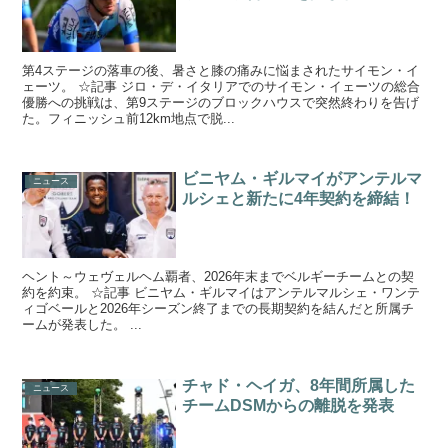
第4ステージの落車の後、暑さと膝の痛みに悩まされたサイモン・イ
ェーツ。 ☆記事 ジロ・デ・イタリアでのサイモン・イェーツの総合
優勝への挑戦は、第9ステージのブロックハウスで突然終わりを告げ
た。フィニッシュ前12km地点で脱...
ビニヤム・ギルマイがアンテルマ
ニュース
ルシェと新たに4年契約を締結！
ヘント～ウェヴェルヘム覇者、2026年末までベルギーチームとの契
約を約束。 ☆記事 ビニヤム・ギルマイはアンテルマルシェ・ワンテ
ィゴベールと2026年シーズン終了までの長期契約を結んだと所属チ
ームが発表した。 ...
チャド・ヘイガ、8年間所属した
ニュース
チームDSMからの離脱を発表