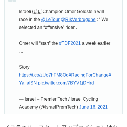
Israeli 🇮🇱 Champion Omer Goldstein will
race in the
@LeTour
@RikVerbrugghe
: “ We
selected an “offensive” rider .
Omer will “start” the
#TDF2021
a week earlier
…
Story:
https://t.co/zUo7hFM8Od
#RacingForChange
#
YallaISN
pic.twitter.com/7BYV1jDHrd
— Israel – Premier Tech / Israel Cycling
Academy (@IsraelPremTech)
June 16, 2021