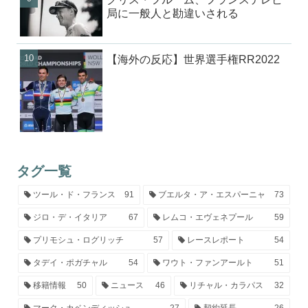
局に一般人と勘違いされる
【海外の反応】世界選手権RR2022
タグ一覧
ツール・ド・フランス
91
ブエルタ・ア・エスパーニャ
73
ジロ・デ・イタリア
67
レムコ・エヴェネプール
59
プリモシュ・ログリッチ
57
レースレポート
54
タデイ・ポガチャル
54
ワウト・ファンアールト
51
移籍情報
50
ニュース
46
リチャル・カラパス
32
マーク・カベンディッシュ
27
契約延長
26