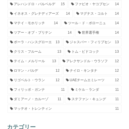
アレハンドロ・バルベルデ
15
ファビオ・ヤコブセン
14
イネオス・グレナディアーズ
14
マグナス・コルト
14
マテイ・モホリッチ
14
ツール・ド・ポローニュ
14
ツアー・オブ・ブリテン
14
世界選手権
14
ボーラ・ハンスグローエ
13
ジャスパー・フィリプセン
13
クリス・フルーム
13
トム・ピドコック
13
テイム・メルリール
13
アレクサンドル・ウラソフ
12
ロマン・バルデ
12
ナイロ・キンタナ
12
リゴベルト・ウラン
12
UAEチームエミレーツ
12
フィリッポ・ガンナ
11
ミケル・ランダ
11
ダミアーノ・カルーゾ
11
ステファン・キュング
11
マッテオ・トレンティン
11
カテゴリー