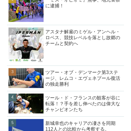
に逮捕！
アスタナ解雇のミゲル・アンヘル・
ロペス、競技レベルを落とし故郷の
チームと契約へ
ツアー・オブ・デンマーク第3ステ
ージ、レムコ・エヴェネプール復活
の独走勝利
ツール・ド・フランスの観客が谷に
転落！？手を差し伸べたのは偉大な
チャンピオンたち
新城幸也のキャリアの凄さを同期
112人との比較から考察する。