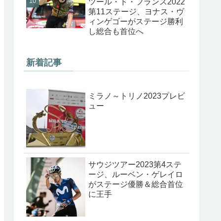
ツール・ド・フランス2022
第11ステージ、ヨナス・ヴ
ィンゲゴーがステージ勝利
し総合も首位へ
新着記事
ミラノ～トリノ2023プレビ
ュー
サウジツアー2023第4ステ
ージ、ルーベン・ゲレイロ
がステージ優勝＆総合首位
に王手