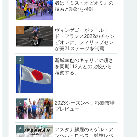
者は『ミス・オピオミ』の
捜索と訴訟を検討
ヴィンゲゴーがツール・
ド・フランス2022のチャン
ピオンに、フィリップセン
が第21ステージを制覇
新城幸也のキャリアの凄さ
を同期112人との比較から
考察する。
2023シーズンへ、移籍市場
プレビュー
アスタナ解雇のミゲル・ア
ンヘル・ロペス、競技レベ