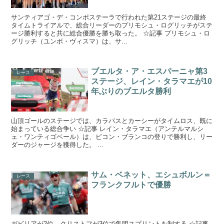
サンティアゴ・デ・コンポステーラで行われた第21ステージの最終
タイムトライアルで、総合リーダーのプリモシュ・ログリッチがステ
ージ勝利すると共に総合優勝を勝ち取った。 ☆記事 プリモシュ・ロ
グリッチ（ユンボ・ヴィスマ）は、サ...
ブエルタ・ア・エスパーニャ第3
レース
ステージ、レイン・タラマエが10
年ぶりのブエルタ勝利
山頂ゴールのステージでは、カラパスとカーシーがタイムロス、既に
始まっている総合争い ☆記事 レイン・タラマエ（アンテルマルシ
ェ・ワンティゴベール）は、ピコン・ブランコの登りで勝利し、リー
ダーのジャージを獲得した。 ...
サム・ベネット、エシュボルン＝
レース
フランクフルトで優勝
ガビリアが2位、クリストフが3位で集団スプリントを制する ☆記事