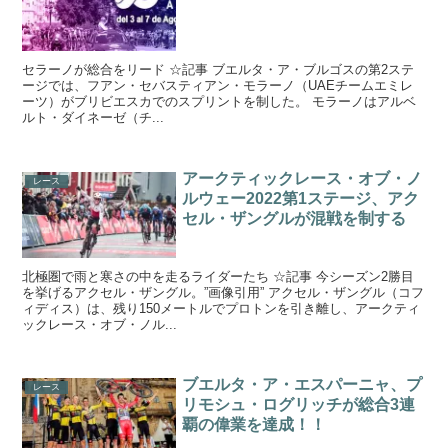
セラーノが総合をリード ☆記事 ブエルタ・ア・ブルゴスの第2ステ
ージでは、フアン・セバスティアン・モラーノ（UAEチームエミレ
ーツ）がブリビエスカでのスプリントを制した。 モラーノはアルベ
ルト・ダイネーゼ（チ...
アークティックレース・オブ・ノ
レース
ルウェー2022第1ステージ、アク
セル・ザングルが混戦を制する
北極圏で雨と寒さの中を走るライダーたち ☆記事 今シーズン2勝目
を挙げるアクセル・ザングル。”画像引用” アクセル・ザングル（コフ
ィディス）は、残り150メートルでプロトンを引き離し、アークティ
ックレース・オブ・ノル...
ブエルタ・ア・エスパーニャ、プ
レース
リモシュ・ログリッチが総合3連
覇の偉業を達成！！