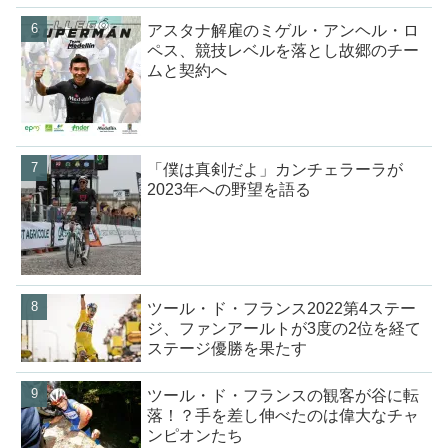
アスタナ解雇のミゲル・アンヘル・ロ
ペス、競技レベルを落とし故郷のチー
ムと契約へ
「僕は真剣だよ」カンチェラーラが
2023年への野望を語る
ツール・ド・フランス2022第4ステー
ジ、ファンアールトが3度の2位を経て
ステージ優勝を果たす
ツール・ド・フランスの観客が谷に転
落！？手を差し伸べたのは偉大なチャ
ンピオンたち