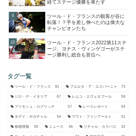
経てステージ優勝を果たす
ツール・ド・フランスの観客が谷に
転落！？手を差し伸べたのは偉大な
チャンピオンたち
ツール・ド・フランス2022第11ステ
ージ、ヨナス・ヴィンゲゴーがステ
ージ勝利し総合も首位へ
タグ一覧
ツール・ド・フランス
91
ブエルタ・ア・エスパーニャ
73
ジロ・デ・イタリア
67
レムコ・エヴェネプール
59
プリモシュ・ログリッチ
57
レースレポート
54
タデイ・ポガチャル
54
ワウト・ファンアールト
51
移籍情報
50
ニュース
46
リチャル・カラパス
32