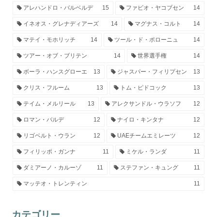
アレハンドロ・バルベルデ
15
ファビオ・ヤコブセン
14
イネオス・グレナディアーズ
14
マグナス・コルト
14
マテイ・モホリッチ
14
ツール・ド・ポローニュ
14
ツアー・オブ・ブリテン
14
世界選手権
14
ボーラ・ハンスグローエ
13
ジャスパー・フィリプセン
13
クリス・フルーム
13
トム・ピドコック
13
テイム・メルリール
13
アレクサンドル・ウラソフ
12
ロマン・バルデ
12
ナイロ・キンタナ
12
リゴベルト・ウラン
12
UAEチームエミレーツ
12
フィリッポ・ガンナ
11
ミケル・ランダ
11
ダミアーノ・カルーゾ
11
ステファン・キュング
11
マッテオ・トレンティン
11
カテゴリー