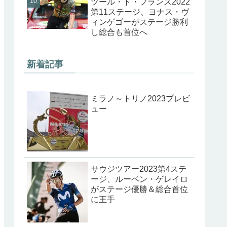
ツール・ド・フランス2022
第11ステージ、ヨナス・ヴ
ィンゲゴーがステージ勝利
し総合も首位へ
新着記事
ミラノ～トリノ2023プレビ
ュー
サウジツアー2023第4ステ
ージ、ルーベン・ゲレイロ
がステージ優勝＆総合首位
に王手