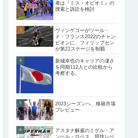
者は『ミス・オピオミ』の
捜索と訴訟を検討
ヴィンゲゴーがツール・
ド・フランス2022のチャン
ピオンに、フィリップセン
が第21ステージを制覇
新城幸也のキャリアの凄さ
を同期112人との比較から
考察する。
2023シーズンへ、移籍市場
プレビュー
アスタナ解雇のミゲル・ア
ンヘル・ロペス、競技レベ