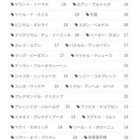
ゲラント・トーマス
19
ホアン・アルメイダ
19
ツール・ド・スイス
19
引退
19
ビニヤム・ギルマイ
19
エガン・ベルナル
18
クリテリウム・デュ・ドーフィネ
18
ペーター・サガン
17
カレブ・ユアン
17
パスカル・アッカーマン
17
マッズ・ピーダスン
17
マイケル・マシューズ
16
ディラン・フルーネウェーヘン
15
ジャコモ・ニッツォーロ
15
ソニー・コルブレッリ
15
ユンボ・ヴィスマ
15
ミゲル・アンヘル・ロペス
15
アレクサンドル・クリストフ
15
アレハンドロ・バルベルデ
15
ファビオ・ヤコブセン
14
イネオス・グレナディアーズ
14
マグナス・コルト
14
マテイ・モホリッチ
14
ツール・ド・ポローニュ
14
ツアー・オブ・ブリテン
14
世界選手権
14