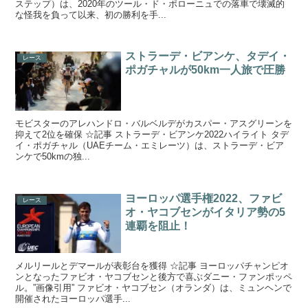
ステップ）は、2020年のツール・ド・ポローニュでの落車で壊滅的
な怪我を負って以来、初の勝利を手...
ストラーデ・ビアンケ、タデイ・
レース
ポガチャルが50km一人旅で圧勝
モビスターのアレハンドロ・バルベルデがカスパー・アスグリーンを
抑えて2位を確保 ☆記事 ストラーデ・ビアンケ2022ハイライト タデ
イ・ポガチャル（UAEチーム・エミレーツ）は、ストラーデ・ビア
ンケで50kmの独...
ヨーロッパ選手権2022、ファビ
レース
オ・ヤコブセンがイタリア勢の5
連覇を阻止！
メルリールとデマールが表彰台を獲得 ☆記事 ヨーロッパチャンピオ
ンとなったファビオ・ヤコブセンと後方で喜ぶダニー・ファンポッペ
ル。”画像引用” ファビオ・ヤコブセン（オランダ）は、ミュンヘンで
開催されたヨーロッパ選手...