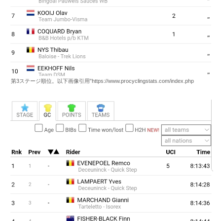
第3ステージ順位。以下画像引用”https://www.procyclingstats.com/index.php