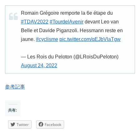
Romain Grégoire remporte la 6e étape du
#TDAV2022
#TourdelAvenir
devant Leo van
Belle et Davide Piganzoli. Hessmann reste en
jaune.
#cyclisme
pic.twitter.com/qEJbVlaTgw
— Les Rois du Peloton (@LRoisDuPeloton)
August 24, 2022
参考記事
共有:
Twitter
Facebook