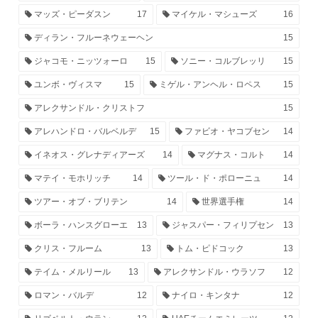
マッズ・ピーダスン
17
マイケル・マシューズ
16
ディラン・フルーネウェーヘン
15
ジャコモ・ニッツォーロ
15
ソニー・コルブレッリ
15
ユンボ・ヴィスマ
15
ミゲル・アンヘル・ロペス
15
アレクサンドル・クリストフ
15
アレハンドロ・バルベルデ
15
ファビオ・ヤコブセン
14
イネオス・グレナディアーズ
14
マグナス・コルト
14
マテイ・モホリッチ
14
ツール・ド・ポローニュ
14
ツアー・オブ・ブリテン
14
世界選手権
14
ボーラ・ハンスグローエ
13
ジャスパー・フィリプセン
13
クリス・フルーム
13
トム・ピドコック
13
テイム・メルリール
13
アレクサンドル・ウラソフ
12
ロマン・バルデ
12
ナイロ・キンタナ
12