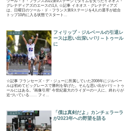
ツール・ド・フランス2022第9ステージでタイムを失ったイネオス・
グレナディアズのエースの1人 ☆記事 イネオス・グレナディアズ
は、日曜日のツール・ド・フランス第9ステージを4人の選手が総合
トップ10内に入る状態でスタート...
フィリップ・ジルベールの引退レ
ニュース
ースは思い出深いパリ～トゥール
に
☆記事 フランセーズ・デ・ジューに所属していた2008年にジルベー
ルは初めてビッグレースで勝利を挙げた。そんな思い出がパリ～トゥ
ールにはある。“画像引用“ 今世紀最大のライダーの一人に、終わりが
近づいている…… フィ...
「僕は真剣だよ」カンチェラーラ
ニュース
が2023年への野望を語る