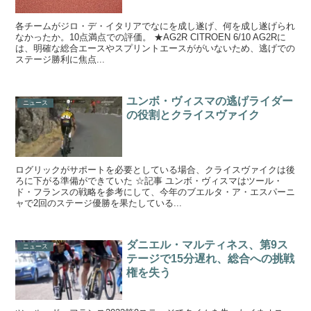
各チームがジロ・デ・イタリアでなにを成し遂げ、何を成し遂げられ
なかったか。10点満点での評価。 ★AG2R CITROEN 6/10 AG2Rに
は、明確な総合エースやスプリントエースががいないため、逃げでの
ステージ勝利に焦点...
ユンボ・ヴィスマの逃げライダー
ニュース
の役割とクライスヴァイク
ログリックがサポートを必要としている場合、クライスヴァイクは後
ろに下がる準備ができていた ☆記事 ユンボ・ヴィスマはツール・
ド・フランスの戦略を参考にして、今年のブエルタ・ア・エスパーニ
ャで2回のステージ優勝を果たしている...
ダニエル・マルティネス、第9ス
ニュース
テージで15分遅れ、総合への挑戦
権を失う