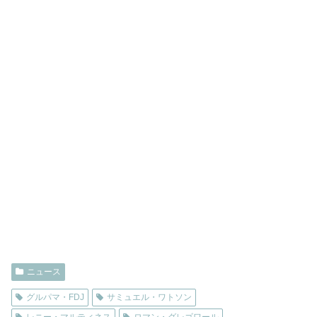
ニュース
グルパマ・FDJ
サミュエル・ワトソン
レニー・マルティネス
ロマン・グレゴワール