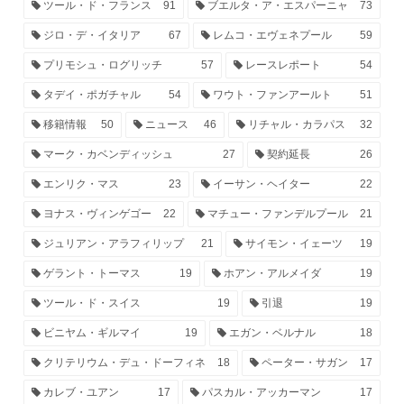
ツール・ド・フランス
91
ブエルタ・ア・エスパーニャ
73
ジロ・デ・イタリア
67
レムコ・エヴェネプール
59
プリモシュ・ログリッチ
57
レースレポート
54
タデイ・ポガチャル
54
ワウト・ファンアールト
51
移籍情報
50
ニュース
46
リチャル・カラパス
32
マーク・カベンディッシュ
27
契約延長
26
エンリク・マス
23
イーサン・ヘイター
22
ヨナス・ヴィンゲゴー
22
マチュー・ファンデルプール
21
ジュリアン・アラフィリップ
21
サイモン・イェーツ
19
ゲラント・トーマス
19
ホアン・アルメイダ
19
ツール・ド・スイス
19
引退
19
ビニヤム・ギルマイ
19
エガン・ベルナル
18
クリテリウム・デュ・ドーフィネ
18
ペーター・サガン
17
カレブ・ユアン
17
パスカル・アッカーマン
17