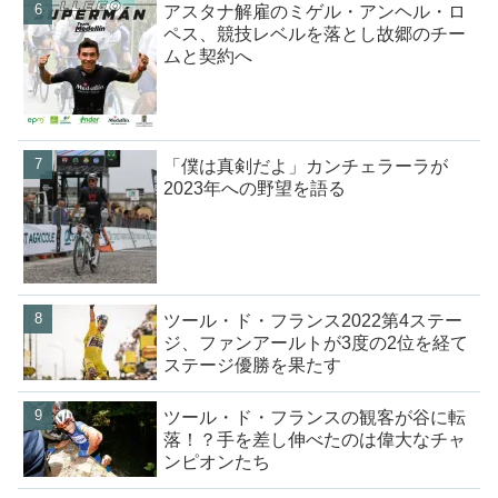
アスタナ解雇のミゲル・アンヘル・ロ
ペス、競技レベルを落とし故郷のチー
ムと契約へ
「僕は真剣だよ」カンチェラーラが
2023年への野望を語る
ツール・ド・フランス2022第4ステー
ジ、ファンアールトが3度の2位を経て
ステージ優勝を果たす
ツール・ド・フランスの観客が谷に転
落！？手を差し伸べたのは偉大なチャ
ンピオンたち