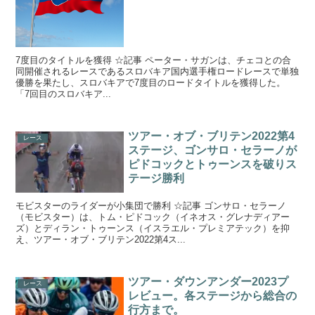
7度目のタイトルを獲得 ☆記事 ペーター・サガンは、チェコとの合
同開催されるレースであるスロバキア国内選手権ロードレースで単独
優勝を果たし、スロバキアで7度目のロードタイトルを獲得した。
「7回目のスロバキア...
ツアー・オブ・ブリテン2022第4
レース
ステージ、ゴンサロ・セラーノが
ピドコックとトゥーンスを破りス
テージ勝利
モビスターのライダーが小集団で勝利 ☆記事 ゴンサロ・セラーノ
（モビスター）は、トム・ピドコック（イネオス・グレナディアー
ズ）とディラン・トゥーンス（イスラエル・プレミアテック）を抑
え、ツアー・オブ・ブリテン2022第4ス...
ツアー・ダウンアンダー2023プ
レース
レビュー。各ステージから総合の
行方まで。