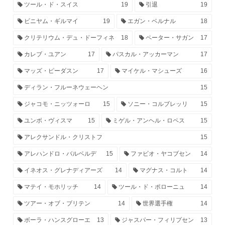
ツール・ド・スイス
19
引退
19
ビニヤム・ギルマイ
19
エガン・ベルナル
18
クリテリウム・デュ・ドーフィネ
18
ペーター・サガン
17
カレブ・ユアン
17
パスカル・アッカーマン
17
マッズ・ピーダスン
17
マイケル・マシューズ
16
ディラン・フルーネウェーヘン
15
ジャコモ・ニッツォーロ
15
ソニー・コルブレッリ
15
ユンボ・ヴィスマ
15
ミゲル・アンヘル・ロペス
15
アレクサンドル・クリストフ
15
アレハンドロ・バルベルデ
15
ファビオ・ヤコブセン
14
イネオス・グレナディアーズ
14
マグナス・コルト
14
マテイ・モホリッチ
14
ツール・ド・ポローニュ
14
ツアー・オブ・ブリテン
14
世界選手権
14
ボーラ・ハンスグローエ
13
ジャスパー・フィリプセン
13