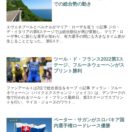
での総合勢の動き
エヴェネプールとベルナルがマリア・ローザを追う ☆記事 ジロ・
デ・イタリアの第6ステージでは総合順位が再び変動し、マリア・ロ
ーザ争いに新たな選手が加わり、有力選手の間にも大きなタイム差が
生じることとなった。 第6ステ...
ツール・ド・フランス2022第3ス
レース
テージ、フルーネウェーヘンがス
プリント勝利
ファンアールトは2位で総合首位をキープ ☆記事 ディラン・フルー
ネウェーヘン（バイクエクスチェンジ・ジェイコ）は、デンマークの
地で行われるツール・ド・フランス最終日、第3ステージでスプリン
トを行い、マイヨ・ジョーヌのワウト...
ペーター・サガンがスロバキア国
レース
内選手権ロードレース優勝