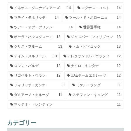
イネオス・グレナディアーズ
14
マグナス・コルト
14
マテイ・モホリッチ
14
ツール・ド・ポローニュ
14
ツアー・オブ・ブリテン
14
世界選手権
14
ボーラ・ハンスグローエ
13
ジャスパー・フィリプセン
13
クリス・フルーム
13
トム・ピドコック
13
テイム・メルリール
13
アレクサンドル・ウラソフ
12
ロマン・バルデ
12
ナイロ・キンタナ
12
リゴベルト・ウラン
12
UAEチームエミレーツ
12
フィリッポ・ガンナ
11
ミケル・ランダ
11
ダミアーノ・カルーゾ
11
ステファン・キュング
11
マッテオ・トレンティン
11
カテゴリー