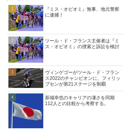
『ミス・オピオミ』無事、地元警察
に逮捕！
ツール・ド・フランス主催者は『ミ
ス・オピオミ』の捜索と訴訟を検討
ヴィンゲゴーがツール・ド・フラン
ス2022のチャンピオンに、フィリッ
プセンが第21ステージを制覇
新城幸也のキャリアの凄さを同期
112人との比較から考察する。