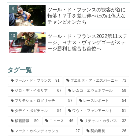
ツール・ド・フランスの観客が谷に
転落！？手を差し伸べたのは偉大な
チャンピオンたち
ツール・ド・フランス2022第11ステ
ージ、ヨナス・ヴィンゲゴーがステ
ージ勝利し総合も首位へ
タグ一覧
ツール・ド・フランス
91
ブエルタ・ア・エスパーニャ
73
ジロ・デ・イタリア
67
レムコ・エヴェネプール
59
プリモシュ・ログリッチ
57
レースレポート
54
タデイ・ポガチャル
54
ワウト・ファンアールト
51
移籍情報
50
ニュース
46
リチャル・カラパス
32
マーク・カベンディッシュ
27
契約延長
26