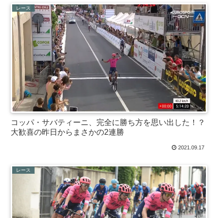
レース
コッパ・サバティーニ、完全に勝ち方を思い出した！？
大歓喜の昨日からまさかの2連勝
2021.09.17
レース