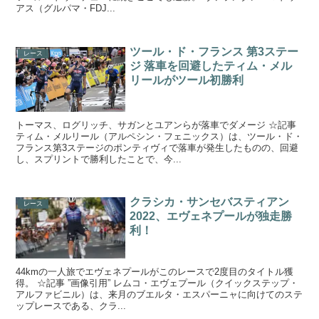
アス（グルパマ・FDJ...
ツール・ド・フランス 第3ステー
レース
ジ 落車を回避したティム・メル
リールがツール初勝利
トーマス、ログリッチ、サガンとユアンらが落車でダメージ ☆記事
ティム・メルリール（アルペシン・フェニックス）は、ツール・ド・
フランス第3ステージのポンティヴィで落車が発生したものの、回避
し、スプリントで勝利したことで、今...
クラシカ・サンセバスティアン
レース
2022、エヴェネプールが独走勝
利！
44kmの一人旅でエヴェネプールがこのレースで2度目のタイトル獲
得。 ☆記事 ”画像引用” レムコ・エヴェプール（クイックステップ・
アルファビニル）は、来月のブエルタ・エスパーニャに向けてのステ
ップレースである、クラ...