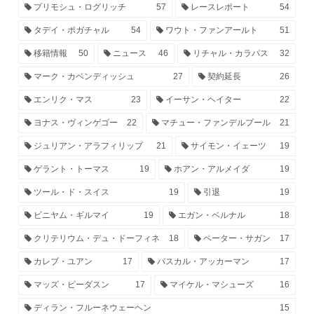
プリモシュ・ログリッチ
57
レースレポート
54
タデイ・ポガチャル
54
ワウト・ファンアールト
51
移籍情報
50
ニュース
46
リチャル・カラパス
32
マーク・カベンディッシュ
27
契約延長
26
エンリク・マス
23
イーサン・ヘイター
22
ヨナス・ヴィンゲゴー
22
マチュー・ファンデルプール
21
ジュリアン・アラフィリップ
21
サイモン・イェーツ
19
ゲラント・トーマス
19
ホアン・アルメイダ
19
ツール・ド・スイス
19
引退
19
ビニヤム・ギルマイ
19
エガン・ベルナル
18
クリテリウム・デュ・ドーフィネ
18
ペーター・サガン
17
カレブ・ユアン
17
パスカル・アッカーマン
17
マッズ・ピーダスン
17
マイケル・マシューズ
16
ディラン・フルーネウェーヘン
15