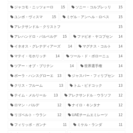
ジャコモ・ニッツォーロ
15
ソニー・コルブレッリ
15
ユンボ・ヴィスマ
15
ミゲル・アンヘル・ロペス
15
アレクサンドル・クリストフ
15
アレハンドロ・バルベルデ
15
ファビオ・ヤコブセン
14
イネオス・グレナディアーズ
14
マグナス・コルト
14
マテイ・モホリッチ
14
ツール・ド・ポローニュ
14
ツアー・オブ・ブリテン
14
世界選手権
14
ボーラ・ハンスグローエ
13
ジャスパー・フィリプセン
13
クリス・フルーム
13
トム・ピドコック
13
テイム・メルリール
13
アレクサンドル・ウラソフ
12
ロマン・バルデ
12
ナイロ・キンタナ
12
リゴベルト・ウラン
12
UAEチームエミレーツ
12
フィリッポ・ガンナ
11
ミケル・ランダ
11