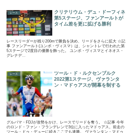
クリテリウム・デュ・ドーフィネ
レース
第5ステージ、ファンアールトが
タイム差を更に拡げる勝利
レースリーダーが残り200mで勝負を決め、リードをさらに拡大 ☆記
事 ファンアールト(ユンボ・ヴィスマ）は、シャントレで行われた第
5ステージで2度目の優勝を飾った。 ユンボ・ヴィスマとイネオス・
グレナデ...
ツール・ド・ルクセンブルク
レース
2022第1ステージ、ヴァランタ
ン・マドゥアスが開幕を制する
グルパマ・FDJが攻勢をかけ、レースでリードを奪う。 ☆記事 今年
のロンド・ファン・フランデレンで3位に入ったマドゥアス。前走の
ツール・ドゥ・デューに続きここでも連勝。 ヴァランタン・マドゥ