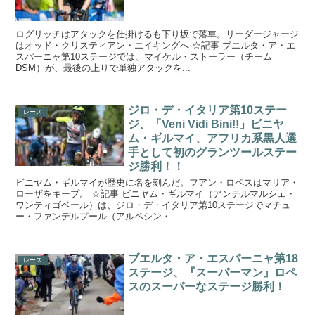
ログリッチはアタックを仕掛けるも下り坂で落車。リーダージャージ
はオッド・クリスティアン・エイキングへ ☆記事 ブエルタ・ア・エ
スパーニャ第10ステージでは、マイケル・ストーラー（チーム
DSM）が、最後の上りで単独アタックを...
ジロ・デ・イタリア第10ステー
レース
ジ、「Veni Vidi Bini!!」ビニヤ
ム・ギルマイ、アフリカ系黒人選
手として初のグランツールステー
ジ勝利！！
ビニヤム・ギルマイが歴史に名を刻んだ。フアン・ロペスはマリア・
ローザをキープ。 ☆記事 ビニヤム・ギルマイ（アンテルマルシェ・
ワンティゴベール）は、ジロ・デ・イタリア第10ステージでマチュ
ー・ファンデルプール（アルペシン・...
ブエルタ・ア・エスパーニャ第18
レース
ステージ、『スーパーマン』ロペ
スのスーパーなステージ勝利！