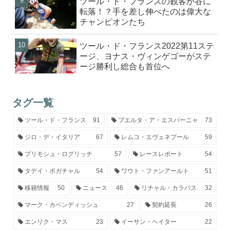
ツール・ド・フランスの観客が谷に
転落！？手を差し伸べたのは偉大な
チャンピオンたち
ツール・ド・フランス2022第11ステ
ージ、ヨナス・ヴィンゲゴーがステ
ージ勝利し総合も首位へ
タグ一覧
ツール・ド・フランス
91
ブエルタ・ア・エスパーニャ
73
ジロ・デ・イタリア
67
レムコ・エヴェネプール
59
プリモシュ・ログリッチ
57
レースレポート
54
タデイ・ポガチャル
54
ワウト・ファンアールト
51
移籍情報
50
ニュース
46
リチャル・カラパス
32
マーク・カベンディッシュ
27
契約延長
26
エンリク・マス
23
イーサン・ヘイター
22