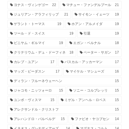
ヨナス・ヴィンゲゴー
22
マチュー・ファンデルプール
21
ジュリアン・アラフィリップ
21
サイモン・イェーツ
19
ゲラント・トーマス
19
ホアン・アルメイダ
19
ツール・ド・スイス
19
引退
19
ビニヤム・ギルマイ
19
エガン・ベルナル
18
クリテリウム・デュ・ドーフィネ
18
ペーター・サガン
17
カレブ・ユアン
17
パスカル・アッカーマン
17
マッズ・ピーダスン
17
マイケル・マシューズ
16
ディラン・フルーネウェーヘン
15
ジャコモ・ニッツォーロ
15
ソニー・コルブレッリ
15
ユンボ・ヴィスマ
15
ミゲル・アンヘル・ロペス
15
アレクサンドル・クリストフ
15
アレハンドロ・バルベルデ
15
ファビオ・ヤコブセン
14
イネオス・グレナディアーズ
14
マグナス・コルト
14