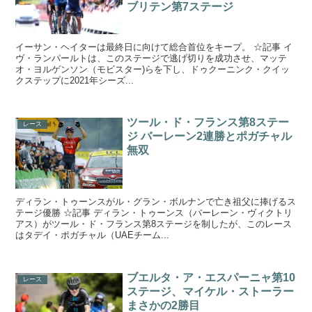
ブリテン第7ステージ
イーサン・ヘイターは最終日に向けて総合首位をキープ。 ☆記事 イ
ヴ・ランパールトは、このステージで逃げ切りを成功させ、マッテ
オ・ヨルゲンソン（モビスター)らを下し、ドゥクーニンク・クイッ
クステップに2021年シーズ...
ツール・ド・フランス第8ステー
レース
ジ バーレーン2連勝とポガチャル
無双
ディラン・トゥーンスがル・グラン・ボルナンで亡き祖父に捧げるス
テージ優勝 ☆記事 ディラン・トゥーンス（バーレーン・ヴィクトリ
アス）がツール・ド・フランス第8ステージを制したが、このレース
はタデイ・ポガチャル（UAEチーム...
ブエルタ・ア・エスパーニャ第10
レース
ステージ、マイケル・ストーラー
まさかの2勝目