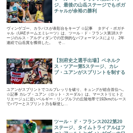
ジ、最後の山岳ステージでもポガ
チャルが余裕の勝利
ヴィンゲゴー、カラパスが表彰台をキープ ☆記事 タデイ・ポガチ
ャル（UAEチームエミレーツ）は、ツール・ド・フランス第18ステ
ージのルス・アルディダンでの圧倒的なパフォーマンスにより、2年
連続で山岳賞を獲得した。 そ...
【別府史之選手出場】ベネルク
レース
ス・ツアー第5ステージ、カレ
ブ・ユアンがスプリントを制する
ユアンがスプリントでコルブレッリを破り、キュングが総合首位へ。
☆記事 カレブ・ユアン（ロット・スーダル）は、マーストリヒトと
リエージュに近いベルギー・リンブルフの丘陵地帯で192kmのレース
でパワーとスプリント力を駆使し...
ツール・ド・フランス2022第20
レース
ステージ、タイムトライアルはフ