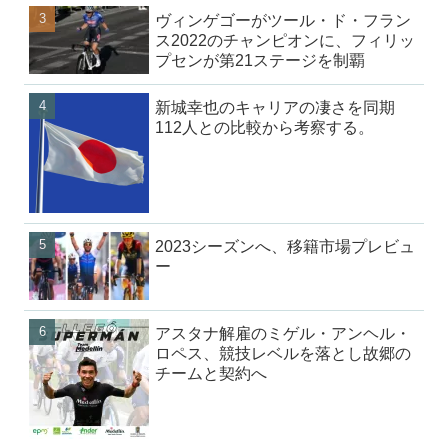
ヴィンゲゴーがツール・ド・フラン
ス2022のチャンピオンに、フィリッ
プセンが第21ステージを制覇
新城幸也のキャリアの凄さを同期
112人との比較から考察する。
2023シーズンへ、移籍市場プレビュ
ー
アスタナ解雇のミゲル・アンヘル・
ロペス、競技レベルを落とし故郷の
チームと契約へ