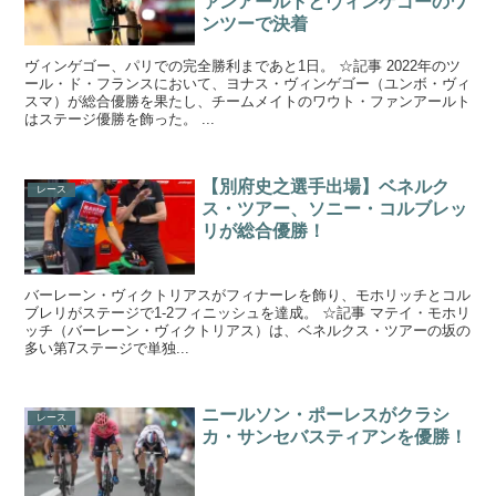
ァンアールトとヴィンゲゴーのワ
ンツーで決着
ヴィンゲゴー、パリでの完全勝利まであと1日。 ☆記事 2022年のツ
ール・ド・フランスにおいて、ヨナス・ヴィンゲゴー（ユンボ・ヴィ
スマ）が総合優勝を果たし、チームメイトのワウト・ファンアールト
はステージ優勝を飾った。 ...
【別府史之選手出場】ベネルク
レース
ス・ツアー、ソニー・コルブレッ
リが総合優勝！
バーレーン・ヴィクトリアスがフィナーレを飾り、モホリッチとコル
ブレリがステージで1-2フィニッシュを達成。 ☆記事 マテイ・モホリ
ッチ（バーレーン・ヴィクトリアス）は、ベネルクス・ツアーの坂の
多い第7ステージで単独...
ニールソン・ポーレスがクラシ
レース
カ・サンセバスティアンを優勝！