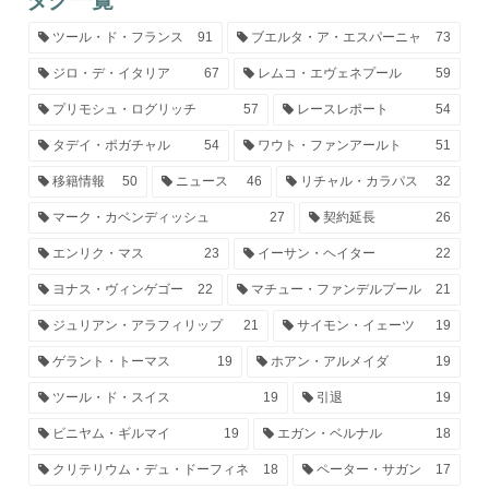
タグ一覧
ツール・ド・フランス
91
ブエルタ・ア・エスパーニャ
73
ジロ・デ・イタリア
67
レムコ・エヴェネプール
59
プリモシュ・ログリッチ
57
レースレポート
54
タデイ・ポガチャル
54
ワウト・ファンアールト
51
移籍情報
50
ニュース
46
リチャル・カラパス
32
マーク・カベンディッシュ
27
契約延長
26
エンリク・マス
23
イーサン・ヘイター
22
ヨナス・ヴィンゲゴー
22
マチュー・ファンデルプール
21
ジュリアン・アラフィリップ
21
サイモン・イェーツ
19
ゲラント・トーマス
19
ホアン・アルメイダ
19
ツール・ド・スイス
19
引退
19
ビニヤム・ギルマイ
19
エガン・ベルナル
18
クリテリウム・デュ・ドーフィネ
18
ペーター・サガン
17