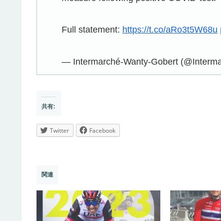
Full statement:
https://t.co/aRo3t5W68u
— Intermarché-Wanty-Gobert (@Inter
共有:
Twitter
Facebook
関連