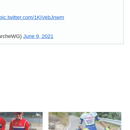
pic.twitter.com/1KiVebJnwm
marcheWG)
June 9, 2021