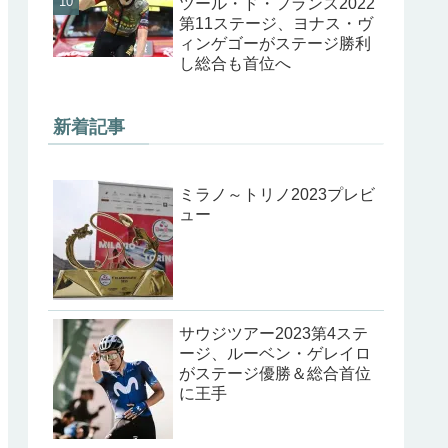
ツール・ド・フランス2022
第11ステージ、ヨナス・ヴ
ィンゲゴーがステージ勝利
し総合も首位へ
新着記事
ミラノ～トリノ2023プレビ
ュー
サウジツアー2023第4ステ
ージ、ルーベン・ゲレイロ
がステージ優勝＆総合首位
に王手