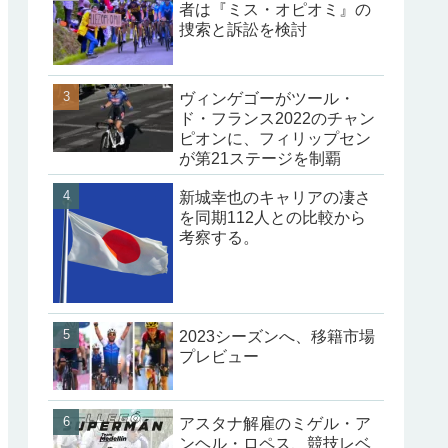
者は『ミス・オピオミ』の
捜索と訴訟を検討
ヴィンゲゴーがツール・
ド・フランス2022のチャン
ピオンに、フィリップセン
が第21ステージを制覇
新城幸也のキャリアの凄さ
を同期112人との比較から
考察する。
2023シーズンへ、移籍市場
プレビュー
アスタナ解雇のミゲル・ア
ンヘル・ロペス、競技レベ