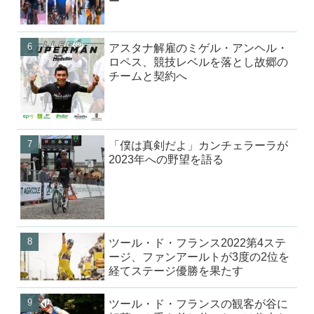
ー
アスタナ解雇のミゲル・アンヘル・
ロペス、競技レベルを落とし故郷の
チームと契約へ
「僕は真剣だよ」カンチェラーラが
2023年への野望を語る
ツール・ド・フランス2022第4ステ
ージ、ファンアールトが3度の2位を
経てステージ優勝を果たす
ツール・ド・フランスの観客が谷に