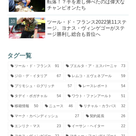
転落！？手を差し伸べたのは偉大な
チャンピオンたち
ツール・ド・フランス2022第11ステ
ージ、ヨナス・ヴィンゲゴーがステ
ージ勝利し総合も首位へ
タグ一覧
ツール・ド・フランス
91
ブエルタ・ア・エスパーニャ
73
ジロ・デ・イタリア
67
レムコ・エヴェネプール
59
プリモシュ・ログリッチ
57
レースレポート
54
タデイ・ポガチャル
54
ワウト・ファンアールト
51
移籍情報
50
ニュース
46
リチャル・カラパス
32
マーク・カベンディッシュ
27
契約延長
26
エンリク・マス
23
イーサン・ヘイター
22
ヨナス・ヴィンゲゴー
22
マチュー・ファンデルプール
21