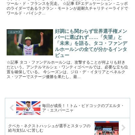
ツール・ド・フランスを完走。 ☆記事 EFエデュケーション・ニッポ
のライダーであるラクラン・モートンが超耐久チャリティーライドで
ワールド・バイシク...
好調にも関わらず世界選手権メン
ニュース
バーに選ばれず……「失望」と
「未来」を語る、タコ・ファンデ
ルホールンの全てが分かるインタ
ビュー
☆記事 タコ・ファンデルホールンは、攻撃することが何よりも好き
だという。アンテルマルシェ・ワンティゴベールでは、必要な立ち位
置を確保している。 今シーズンは、ジロ・デ・イタリアとベネルク
ス・ツアーでステージ優勝を果たし、最...
毎日が成長！！トム・ピドコックのブエルタ・
ア・エスパーニャ
クベカ・ネクストハッシュが選手とスタッフの
給与支払いに苦しむ