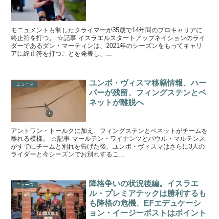
モニュメントも制したクライマーが35歳で14年間のプロキャリアに
終止符を打つ。 ☆記事 イスラエルスタートアップネイションのライ
ダーであるダン・マーティンは、2021年のシーズンをもってキャリ
アに終止符を打つことを発表し、...
ユンボ・ヴィスマ移籍情報、ハー
ニュース
パーが残留、フィングステンとベ
ネットが離脱へ
アントワン・トールクに加え、フィングステンとベネットがチームを
離れる模様。 ☆記事 マールテン・ワイナンツとパウル・マルテンス
がすでにチームと別れを告げた後、ユンボ・ヴィスマはさらに3人の
ライダーと今シーズンでお別れするこ...
降格争いの状況後編。イスラエ
ニュース
ル・プレミアテックは勝利するも
も降格の危機、EFエデュケーシ
ョン・イージーポストはポイント