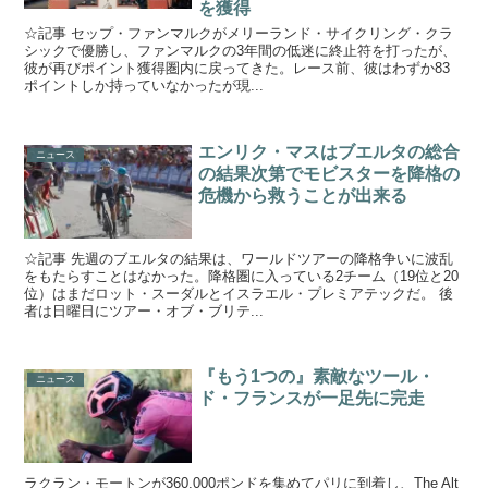
を獲得
☆記事 セップ・ファンマルクがメリーランド・サイクリング・クラ
シックで優勝し、ファンマルクの3年間の低迷に終止符を打ったが、
彼が再びポイント獲得圏内に戻ってきた。レース前、彼はわずか83
ポイントしか持っていなかったが現...
エンリク・マスはブエルタの総合
ニュース
の結果次第でモビスターを降格の
危機から救うことが出来る
☆記事 先週のブエルタの結果は、ワールドツアーの降格争いに波乱
をもたらすことはなかった。降格圏に入っている2チーム（19位と20
位）はまだロット・スーダルとイスラエル・プレミアテックだ。 後
者は日曜日にツアー・オブ・ブリテ...
『もう1つの』素敵なツール・
ニュース
ド・フランスが一足先に完走
ラクラン・モートンが360,000ポンドを集めてパリに到着し、The Alt