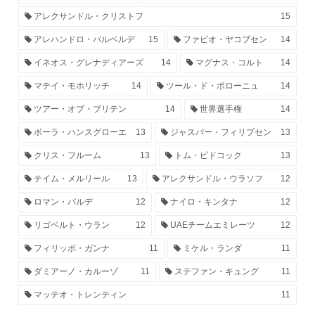
アレクサンドル・クリストフ
15
アレハンドロ・バルベルデ
15
ファビオ・ヤコブセン
14
イネオス・グレナディアーズ
14
マグナス・コルト
14
マテイ・モホリッチ
14
ツール・ド・ポローニュ
14
ツアー・オブ・ブリテン
14
世界選手権
14
ボーラ・ハンスグローエ
13
ジャスパー・フィリプセン
13
クリス・フルーム
13
トム・ピドコック
13
テイム・メルリール
13
アレクサンドル・ウラソフ
12
ロマン・バルデ
12
ナイロ・キンタナ
12
リゴベルト・ウラン
12
UAEチームエミレーツ
12
フィリッポ・ガンナ
11
ミケル・ランダ
11
ダミアーノ・カルーゾ
11
ステファン・キュング
11
マッテオ・トレンティン
11