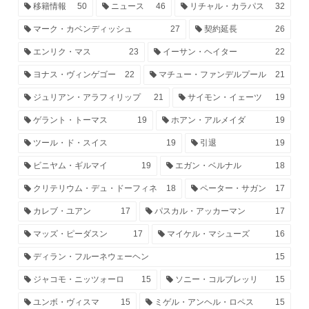
移籍情報
50
ニュース
46
リチャル・カラパス
32
マーク・カベンディッシュ
27
契約延長
26
エンリク・マス
23
イーサン・ヘイター
22
ヨナス・ヴィンゲゴー
22
マチュー・ファンデルプール
21
ジュリアン・アラフィリップ
21
サイモン・イェーツ
19
ゲラント・トーマス
19
ホアン・アルメイダ
19
ツール・ド・スイス
19
引退
19
ビニヤム・ギルマイ
19
エガン・ベルナル
18
クリテリウム・デュ・ドーフィネ
18
ペーター・サガン
17
カレブ・ユアン
17
パスカル・アッカーマン
17
マッズ・ピーダスン
17
マイケル・マシューズ
16
ディラン・フルーネウェーヘン
15
ジャコモ・ニッツォーロ
15
ソニー・コルブレッリ
15
ユンボ・ヴィスマ
15
ミゲル・アンヘル・ロペス
15