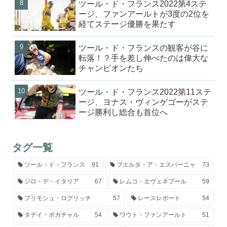
ツール・ド・フランス2022第4ステ
ージ、ファンアールトが3度の2位を
経てステージ優勝を果たす
ツール・ド・フランスの観客が谷に
転落！？手を差し伸べたのは偉大な
チャンピオンたち
ツール・ド・フランス2022第11ステ
ージ、ヨナス・ヴィンゲゴーがステ
ージ勝利し総合も首位へ
タグ一覧
ツール・ド・フランス
91
ブエルタ・ア・エスパーニャ
73
ジロ・デ・イタリア
67
レムコ・エヴェネプール
59
プリモシュ・ログリッチ
57
レースレポート
54
タデイ・ポガチャル
54
ワウト・ファンアールト
51