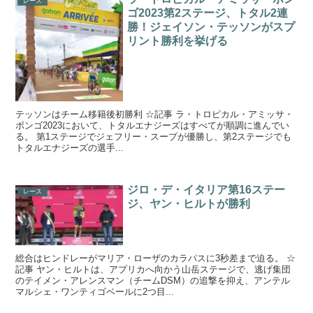
レース
ゴ2023第2ステージ、トタル2連
勝！ジェイソン・テッソンがスプ
リント勝利を挙げる
テッソンはチーム移籍後初勝利 ☆記事 ラ・トロピカル・アミッサ・
ボンゴ2023において、トタルエナジーズはすべてが順調に進んでい
る。 第1ステージでジェフリー・スープが優勝し、第2ステージでも
トタルエナジーズの選手...
ジロ・デ・イタリア第16ステー
レース
ジ、ヤン・ヒルトが勝利
総合はヒンドレーがマリア・ローザのカラパスに3秒差まで迫る。 ☆
記事 ヤン・ヒルトは、アプリカへ向かう山岳ステージで、逃げ集団
のテイメン・アレンスマン（チームDSM）の追撃を抑え、アンテル
マルシェ・ワンティゴベールに2つ目...