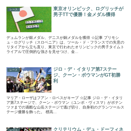
東京オリンピック、ログリッチが
レース
男子TTで優勝！金メダル獲得
デュムランが銀メダル、デニスが銅メダルを獲得 ☆記事 プリモシ
ュ・ログリッチ（スロベニア）は、ツール・ド・フランスでの失意の
リタイアから立ち直り、東京で行われたオリンピックの男子タイムト
ライアルで圧倒的な強さを見せつけ、金...
ジロ・デ・イタリア第7ステー
レース
ジ、クーン・ボウマンがGT初勝
利
マリア・ローザはフアン・ロペスがキープ ☆記事 ジロ・デ・イタリ
ア第7ステージで、クーン・ボウマン（ユンボ・ヴィスマ）がポテン
ツァまでの過酷な山岳ステージで逃げ切り、自身初のグランツールス
テージ優勝を飾った。 標高...
クリテリウム・デュ・ドーフィネ
レース