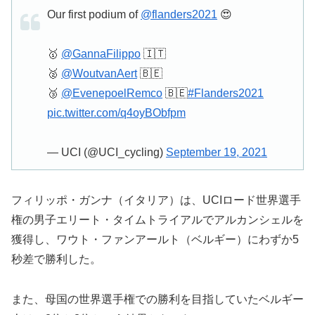
Our first podium of
@flanders2021
😍
🥇
@GannaFilippo
🇮🇹
🥈
@WoutvanAert
🇧🇪
🥉
@EvenepoelRemco
🇧🇪
#Flanders2021
pic.twitter.com/q4oyBObfpm
— UCI (@UCI_cycling)
September 19, 2021
フィリッポ・ガンナ（イタリア）は、UCIロード世界選手
権の男子エリート・タイムトライアルでアルカンシェルを
獲得し、ワウト・ファンアールト（ベルギー）にわずか5
秒差で勝利した。
また、母国の世界選手権での勝利を目指していたベルギー