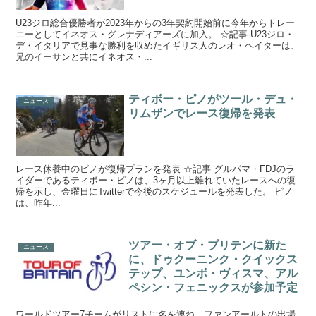
U23ジロ総合優勝者が2023年からの3年契約開始前に今年からトレー
ニーとしてイネオス・グレナディアーズに加入。 ☆記事 U23ジロ・
デ・イタリアで見事な勝利を収めたイギリス人のレオ・ヘイターは、
兄のイーサンと共にイネオス・...
ティボー・ピノがツール・デュ・
ニュース
リムザンでレース復帰を発表
レース休養中のピノが復帰プランを発表 ☆記事 グルパマ・FDJのラ
イダーであるティボー・ピノは、3ヶ月以上離れていたレースへの復
帰を示し、金曜日にTwitterで今後のスケジュールを発表した。 ピノ
は、昨年...
ツアー・オブ・ブリテンに新た
ニュース
に、ドゥクーニンク・クイックス
テップ、ユンボ・ヴィスマ、アル
ペシン・フェニックスが参加予定
ワールドツアー7チームがリストに名を連ね、ファンアールトの出場