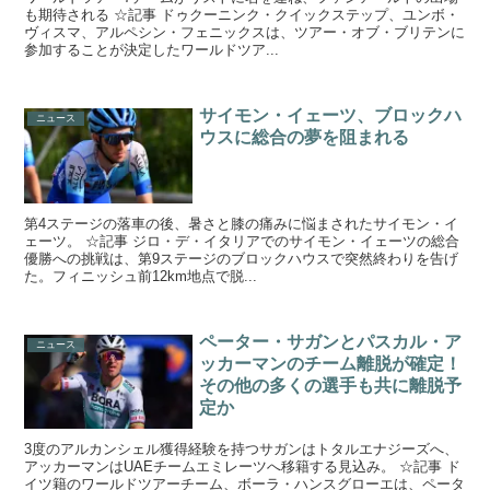
も期待される ☆記事 ドゥクーニンク・クイックステップ、ユンボ・
ヴィスマ、アルペシン・フェニックスは、ツアー・オブ・ブリテンに
参加することが決定したワールドツア...
サイモン・イェーツ、ブロックハ
ニュース
ウスに総合の夢を阻まれる
第4ステージの落車の後、暑さと膝の痛みに悩まされたサイモン・イ
ェーツ。 ☆記事 ジロ・デ・イタリアでのサイモン・イェーツの総合
優勝への挑戦は、第9ステージのブロックハウスで突然終わりを告げ
た。フィニッシュ前12km地点で脱...
ペーター・サガンとパスカル・ア
ニュース
ッカーマンのチーム離脱が確定！
その他の多くの選手も共に離脱予
定か
3度のアルカンシェル獲得経験を持つサガンはトタルエナジーズへ、
アッカーマンはUAEチームエミレーツへ移籍する見込み。 ☆記事 ド
イツ籍のワールドツアーチーム、ボーラ・ハンスグローエは、ペータ