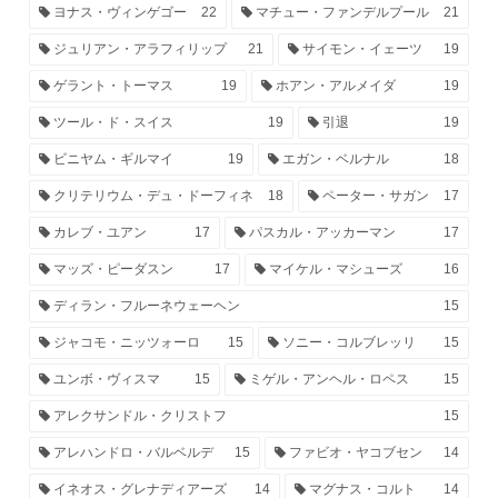
ヨナス・ヴィンゲゴー
22
マチュー・ファンデルプール
21
ジュリアン・アラフィリップ
21
サイモン・イェーツ
19
ゲラント・トーマス
19
ホアン・アルメイダ
19
ツール・ド・スイス
19
引退
19
ビニヤム・ギルマイ
19
エガン・ベルナル
18
クリテリウム・デュ・ドーフィネ
18
ペーター・サガン
17
カレブ・ユアン
17
パスカル・アッカーマン
17
マッズ・ピーダスン
17
マイケル・マシューズ
16
ディラン・フルーネウェーヘン
15
ジャコモ・ニッツォーロ
15
ソニー・コルブレッリ
15
ユンボ・ヴィスマ
15
ミゲル・アンヘル・ロペス
15
アレクサンドル・クリストフ
15
アレハンドロ・バルベルデ
15
ファビオ・ヤコブセン
14
イネオス・グレナディアーズ
14
マグナス・コルト
14