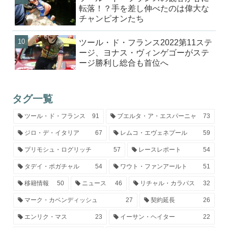
転落！？手を差し伸べたのは偉大な
チャンピオンたち
ツール・ド・フランス2022第11ステ
ージ、ヨナス・ヴィンゲゴーがステ
ージ勝利し総合も首位へ
タグ一覧
ツール・ド・フランス
91
ブエルタ・ア・エスパーニャ
73
ジロ・デ・イタリア
67
レムコ・エヴェネプール
59
プリモシュ・ログリッチ
57
レースレポート
54
タデイ・ポガチャル
54
ワウト・ファンアールト
51
移籍情報
50
ニュース
46
リチャル・カラパス
32
マーク・カベンディッシュ
27
契約延長
26
エンリク・マス
23
イーサン・ヘイター
22