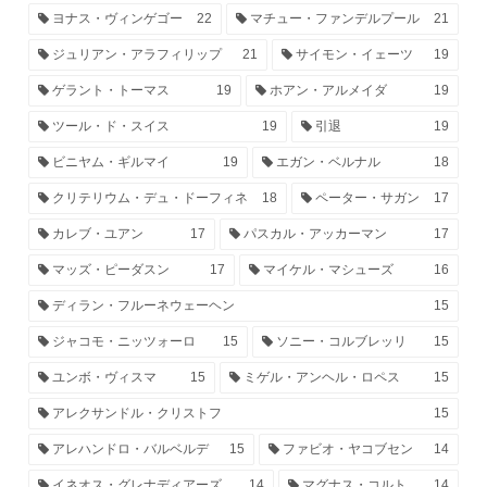
ヨナス・ヴィンゲゴー
22
マチュー・ファンデルプール
21
ジュリアン・アラフィリップ
21
サイモン・イェーツ
19
ゲラント・トーマス
19
ホアン・アルメイダ
19
ツール・ド・スイス
19
引退
19
ビニヤム・ギルマイ
19
エガン・ベルナル
18
クリテリウム・デュ・ドーフィネ
18
ペーター・サガン
17
カレブ・ユアン
17
パスカル・アッカーマン
17
マッズ・ピーダスン
17
マイケル・マシューズ
16
ディラン・フルーネウェーヘン
15
ジャコモ・ニッツォーロ
15
ソニー・コルブレッリ
15
ユンボ・ヴィスマ
15
ミゲル・アンヘル・ロペス
15
アレクサンドル・クリストフ
15
アレハンドロ・バルベルデ
15
ファビオ・ヤコブセン
14
イネオス・グレナディアーズ
14
マグナス・コルト
14