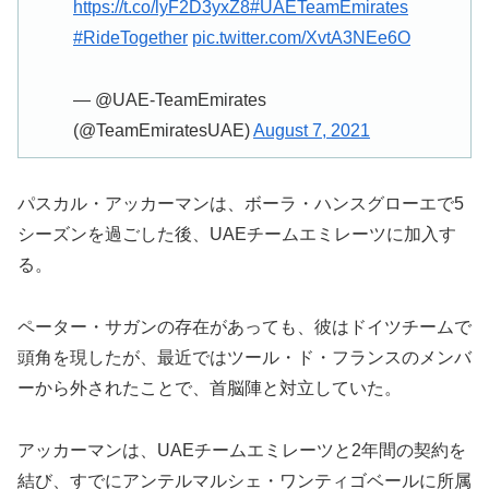
https://t.co/lyF2D3yxZ8
#UAETeamEmirates
#RideTogether
pic.twitter.com/XvtA3NEe6O
— @UAE-TeamEmirates
(@TeamEmiratesUAE)
August 7, 2021
パスカル・アッカーマンは、ボーラ・ハンスグローエで5
シーズンを過ごした後、UAEチームエミレーツに加入す
る。
ペーター・サガンの存在があっても、彼はドイツチームで
頭角を現したが、最近ではツール・ド・フランスのメンバ
ーから外されたことで、首脳陣と対立していた。
アッカーマンは、UAEチームエミレーツと2年間の契約を
結び、すでにアンテルマルシェ・ワンティゴベールに所属