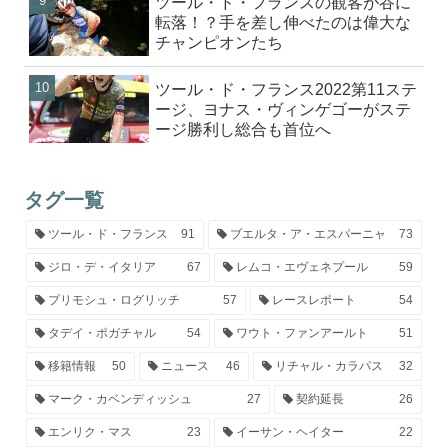
ツール・ド・フランスの観客が谷に
転落！？手を差し伸べたのは偉大な
チャンピオンたち
ツール・ド・フランス2022第11ステ
ージ、ヨナス・ヴィンゲゴーがステ
ージ勝利し総合も首位へ
タグ一覧
ツール・ド・フランス
91
ブエルタ・ア・エスパーニャ
73
ジロ・デ・イタリア
67
レムコ・エヴェネプール
59
プリモシュ・ログリッチ
57
レースレポート
54
タデイ・ポガチャル
54
ワウト・ファンアールト
51
移籍情報
50
ニュース
46
リチャル・カラパス
32
マーク・カベンディッシュ
27
契約延長
26
エンリク・マス
23
イーサン・ヘイター
22