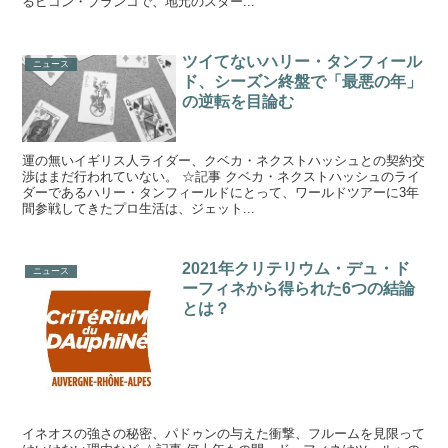
るピコン・ブランコで、地元のスター...
ツイてないハリー・タンフィール
ニュース
ド、シーズン終盤で「最悪の年」
の逆転を目論む
運の無いイギリス人ライダー、クベカ・ネクストハッシュとの契約交
渉はまだ行われていない。 ☆記事 クベカ・ネクストハッシュのライ
ダーであるハリー・タンフィールドにとって、ワールドツアーに3年
間参戦してきたプロ生活は、ジェット...
2021年クリテリウム・デュ・ド
ニュース
ーフィネから得られた6つの結論
とは？
イネオスの強さの秘密、パドゥンの与えた衝撃、フルームを見限って