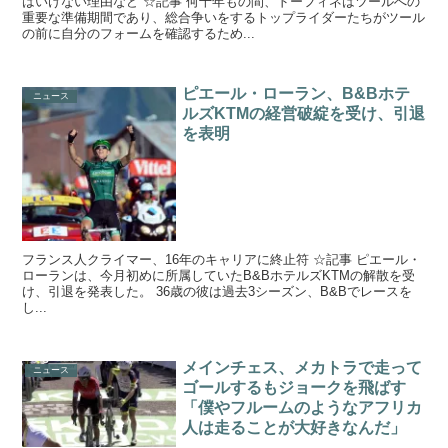
はいけない理由など ☆記事 何十年もの間、ドーフィネはツールへの
重要な準備期間であり、総合争いをするトップライダーたちがツール
の前に自分のフォームを確認するため...
ピエール・ローラン、B&Bホテ
ニュース
ルズKTMの経営破綻を受け、引退
を表明
フランス人クライマー、16年のキャリアに終止符 ☆記事 ピエール・
ローランは、今月初めに所属していたB&BホテルズKTMの解散を受
け、引退を発表した。 36歳の彼は過去3シーズン、B&Bでレースを
し...
メインチェス、メカトラで走って
ニュース
ゴールするもジョークを飛ばす
「僕やフルームのようなアフリカ
人は走ることが大好きなんだ」