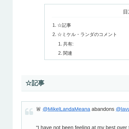
目
☆記事
☆ミケル・ランダのコメント
共有:
関連
☆記事
🚨
@MikelLandaMeana
abandons
@lavu
"I have not been feeling at my best over 