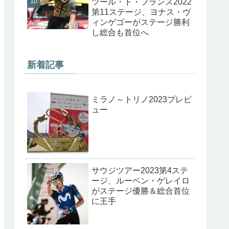
ツール・ド・フランス2022
第11ステージ、ヨナス・ヴ
ィンゲゴーがステージ勝利
し総合も首位へ
新着記事
ミラノ～トリノ2023プレビ
ュー
サウジツアー2023第4ステ
ージ、ルーベン・ゲレイロ
がステージ優勝＆総合首位
に王手