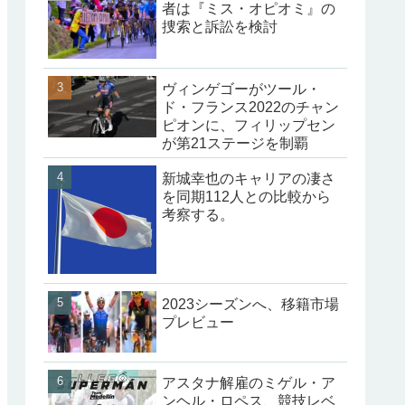
者は『ミス・オピオミ』の
捜索と訴訟を検討
ヴィンゲゴーがツール・
ド・フランス2022のチャン
ピオンに、フィリップセン
が第21ステージを制覇
新城幸也のキャリアの凄さ
を同期112人との比較から
考察する。
2023シーズンへ、移籍市場
プレビュー
アスタナ解雇のミゲル・ア
ンヘル・ロペス、競技レベ