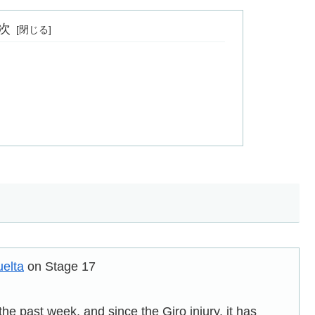
次
elta
on Stage 17
the past week, and since the Giro injury, it has