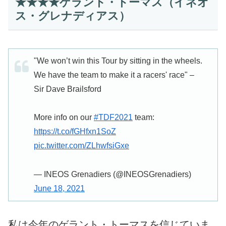
★★★★ゲラント・トーマス（イネオ
ス・グレナディアス）
"We won’t win this Tour by sitting in the wheels.
We have the team to make it a racers' race" –
Sir Dave Brailsford
More info on our
#TDF2021
team:
https://t.co/fGHfxn1SoZ
pic.twitter.com/ZLhwfsiGxe
— INEOS Grenadiers (@INEOSGrenadiers)
June 18, 2021
私は今年のゲラント・トーマスを信じていま