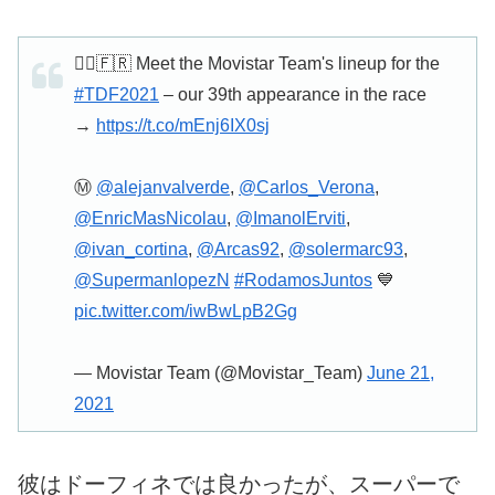
🚴‍♂️🇫🇷 Meet the Movistar Team's lineup for the
#TDF2021
– our 39th appearance in the race
→
https://t.co/mEnj6IX0sj
Ⓜ️
@alejanvalverde
,
@Carlos_Verona
,
@EnricMasNicolau
,
@ImanolErviti
,
@ivan_cortina
,
@Arcas92
,
@solermarc93
,
@SupermanlopezN
#RodamosJuntos
💙
pic.twitter.com/iwBwLpB2Gg
— Movistar Team (@Movistar_Team)
June 21,
2021
彼はドーフィネでは良かったが、スーパーで