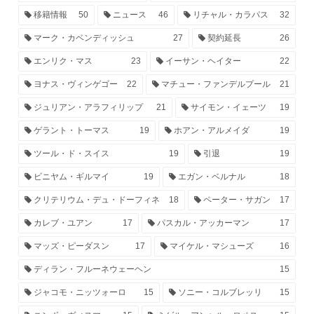
移籍情報
50
ニュース
46
リチャル・カラパス
32
マーク・カベンディッシュ
27
契約延長
26
エンリク・マス
23
イーサン・ヘイター
22
ヨナス・ヴィンゲゴー
22
マチュー・ファンデルプール
21
ジュリアン・アラフィリップ
21
サイモン・イェーツ
19
ゲラント・トーマス
19
ホアン・アルメイダ
19
ツール・ド・スイス
19
引退
19
ビニヤム・ギルマイ
19
エガン・ベルナル
18
クリテリウム・デュ・ドーフィネ
18
ペーター・サガン
17
カレブ・ユアン
17
パスカル・アッカーマン
17
マッズ・ピーダスン
17
マイケル・マシューズ
16
ディラン・フルーネウェーヘン
15
ジャコモ・ニッツォーロ
15
ソニー・コルブレッリ
15