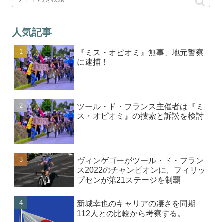
人気記事
『ミス・オピオミ』無事、地元警察
に逮捕！
ツール・ド・フランス主催者は『ミ
ス・オピオミ』の捜索と訴訟を検討
ヴィンゲゴーがツール・ド・フラン
ス2022のチャンピオンに、フィリッ
プセンが第21ステージを制覇
新城幸也のキャリアの凄さを同期
112人との比較から考察する。