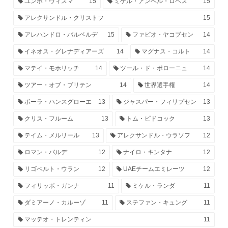
ユンボ・ヴィスマ
15
ミゲル・アンヘル・ロペス
15
アレクサンドル・クリストフ
15
アレハンドロ・バルベルデ
15
ファビオ・ヤコブセン
14
イネオス・グレナディアーズ
14
マグナス・コルト
14
マテイ・モホリッチ
14
ツール・ド・ポローニュ
14
ツアー・オブ・ブリテン
14
世界選手権
14
ボーラ・ハンスグローエ
13
ジャスパー・フィリプセン
13
クリス・フルーム
13
トム・ピドコック
13
テイム・メルリール
13
アレクサンドル・ウラソフ
12
ロマン・バルデ
12
ナイロ・キンタナ
12
リゴベルト・ウラン
12
UAEチームエミレーツ
12
フィリッポ・ガンナ
11
ミケル・ランダ
11
ダミアーノ・カルーゾ
11
ステファン・キュング
11
マッテオ・トレンティン
11