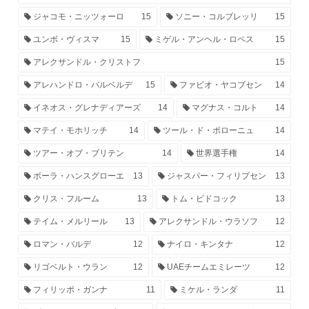
ジャコモ・ニッツォーロ
15
ソニー・コルブレッリ
15
ユンボ・ヴィスマ
15
ミゲル・アンヘル・ロペス
15
アレクサンドル・クリストフ
15
アレハンドロ・バルベルデ
15
ファビオ・ヤコブセン
14
イネオス・グレナディアーズ
14
マグナス・コルト
14
マテイ・モホリッチ
14
ツール・ド・ポローニュ
14
ツアー・オブ・ブリテン
14
世界選手権
14
ボーラ・ハンスグローエ
13
ジャスパー・フィリプセン
13
クリス・フルーム
13
トム・ピドコック
13
テイム・メルリール
13
アレクサンドル・ウラソフ
12
ロマン・バルデ
12
ナイロ・キンタナ
12
リゴベルト・ウラン
12
UAEチームエミレーツ
12
フィリッポ・ガンナ
11
ミケル・ランダ
11