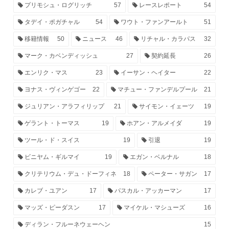
プリモシュ・ログリッチ
57
レースレポート
54
タデイ・ポガチャル
54
ワウト・ファンアールト
51
移籍情報
50
ニュース
46
リチャル・カラパス
32
マーク・カベンディッシュ
27
契約延長
26
エンリク・マス
23
イーサン・ヘイター
22
ヨナス・ヴィンゲゴー
22
マチュー・ファンデルプール
21
ジュリアン・アラフィリップ
21
サイモン・イェーツ
19
ゲラント・トーマス
19
ホアン・アルメイダ
19
ツール・ド・スイス
19
引退
19
ビニヤム・ギルマイ
19
エガン・ベルナル
18
クリテリウム・デュ・ドーフィネ
18
ペーター・サガン
17
カレブ・ユアン
17
パスカル・アッカーマン
17
マッズ・ピーダスン
17
マイケル・マシューズ
16
ディラン・フルーネウェーヘン
15