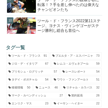
転落！？手を差し伸べたのは偉大な
チャンピオンたち
ツール・ド・フランス2022第11ステ
ージ、ヨナス・ヴィンゲゴーがステ
ージ勝利し総合も首位へ
タグ一覧
ツール・ド・フランス
91
ブエルタ・ア・エスパーニャ
73
ジロ・デ・イタリア
67
レムコ・エヴェネプール
59
プリモシュ・ログリッチ
57
レースレポート
54
タデイ・ポガチャル
54
ワウト・ファンアールト
51
移籍情報
50
ニュース
46
リチャル・カラパス
32
マーク・カベンディッシュ
27
契約延長
26
エンリク・マス
23
イーサン・ヘイター
22