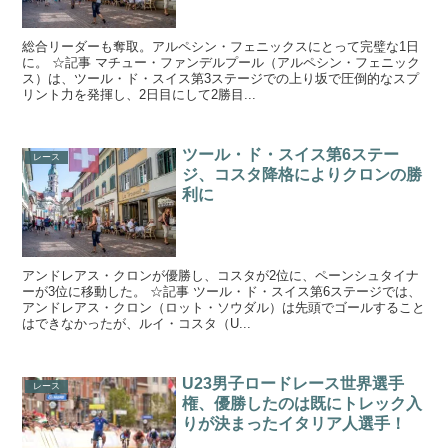
総合リーダーも奪取。アルペシン・フェニックスにとって完璧な1日
に。 ☆記事 マチュー・ファンデルプール（アルペシン・フェニック
ス）は、ツール・ド・スイス第3ステージでの上り坂で圧倒的なスプ
リント力を発揮し、2日目にして2勝目...
ツール・ド・スイス第6ステー
レース
ジ、コスタ降格によりクロンの勝
利に
アンドレアス・クロンが優勝し、コスタが2位に、ペーンシュタイナ
ーが3位に移動した。 ☆記事 ツール・ド・スイス第6ステージでは、
アンドレアス・クロン（ロット・ソウダル）は先頭でゴールすること
はできなかったが、ルイ・コスタ（U...
U23男子ロードレース世界選手
レース
権、優勝したのは既にトレック入
りが決まったイタリア人選手！