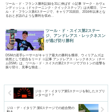
ツール・ド・フランス勝利記録を31に伸ばす ☆記事 マーク・カヴェ
ンディッシュ（ドゥクーニンク・クイックステップ）は火曜日、ツー
ル・ド・フランス第4ステージで、キャリア31回目、2016年以来とな
るおとぎ話のような勝利を収め...
ツール・ド・スイス第2ステー
レース
ジ、アンドレアス・レックネスン
が逃げ切り勝利
DSMの若手レーサーがキャリア最大の勝利を獲得、ウィリアムズは
依然として総合をリード ☆記事 アンドレアス・レックネスン（チー
ムDSM）は、ツール・ド・スイスの第2ステージでプロトンの追撃を
振り切り、見事な独走...
ジロ・デ・イタリア第5ステージを制したスプリ
ンターは？？
ジロ・デ・イタリア:第6ステージでの総合勢の
動き