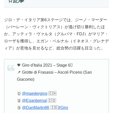
☆記事
ジロ・デ・イタリア第6ステージでは、ジーノ・マーダー
（バーレーン・ヴィクトリアス）が逃げ切り勝利したほ
か、アッティラ・ヴァルタ（グルパマ・FDJ）がマリア・
ローザを獲得し、エガン・ベルナル（イネオス・グレナデ
ィア）が意地を見せるなど、総合勢の活躍も目立った。
💗 Giro d'Italia 2021 – Stage 6⃣
📌 Grotte di Frasassi – Ascoli Piceno (San
Giacomo)
🥇
@maedergino
🇨🇭
🥈
@Eganbernal
🇨🇴
🥉
@DanMartin86
🇮🇪
#Giro