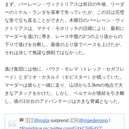
まず、バーレーン・ヴィクトリアスは前日の午後、リーダ
ーのミケル・ランダを落車で失っていたが、この日は完璧
な形で立ち直ることができた。木曜日のバーレーン・ヴィ
クトリアスは、マテイ・モホリッチの活躍により、最初に
マーダーを逃げに導き、レース中盤の2つの上り坂からの
下りで逃げを分断し、最後の上り坂でペースを上げたが、
それは決して無謀な挑戦ではなかった。
逃げ集団には他に、バウク・モレマ（トレック・セガフレ
ード）とダリオ・カタルド（モビスター）が残っていた。
マーダーは彼らと一緒に走り、山頂から3.3kmの地点で大
きなアタックをかけた。しかし、ベルナルが後続を引き離
し、彼の1分台のアドバンテージは大きな脅威となった。
🏁 🇸🇮
@rogla
surprend 🇨🇭
@maedergino
!
#ParisNice
pic.twitter.com/GXkC58FdYT