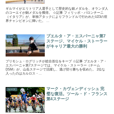
ギルマイがエリトリア人選手として歴史的な銀メダルを、オランダ人
のコーエイが銅メダルを獲得。 ☆記事 フィリッポ・バロンチーニ
（イタリア）が、単独アタックによりフランドルで行われたU23の世
界チャンピオンに輝いた。 ...
ブエルタ・ア・エスパーニャ第7
レース
ステージ、マイケル・ストーラー
がキャリア最大の勝利
プリモシュ・ログリッチが総合首位をキープ ☆記事 ブエルタ・ア・
エスパーニャ第7ステージでは、マイケル・ストーラー（チーム
DSM）が、山岳ステージで活躍し、逃げ切り勝ちを収めた。 2位な
入ったのはカルロス・...
マーク・カヴェンディッシュ 完
レース
璧な復活。ツール・ド・フランス
第4ステージ