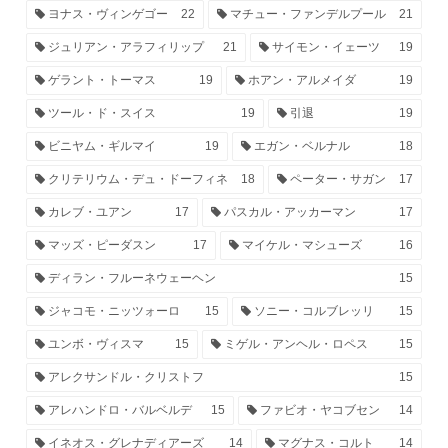
ヨナス・ヴィンゲゴー
22
マチュー・ファンデルプール
21
ジュリアン・アラフィリップ
21
サイモン・イェーツ
19
ゲラント・トーマス
19
ホアン・アルメイダ
19
ツール・ド・スイス
19
引退
19
ビニヤム・ギルマイ
19
エガン・ベルナル
18
クリテリウム・デュ・ドーフィネ
18
ペーター・サガン
17
カレブ・ユアン
17
パスカル・アッカーマン
17
マッズ・ピーダスン
17
マイケル・マシューズ
16
ディラン・フルーネウェーヘン
15
ジャコモ・ニッツォーロ
15
ソニー・コルブレッリ
15
ユンボ・ヴィスマ
15
ミゲル・アンヘル・ロペス
15
アレクサンドル・クリストフ
15
アレハンドロ・バルベルデ
15
ファビオ・ヤコブセン
14
イネオス・グレナディアーズ
14
マグナス・コルト
14