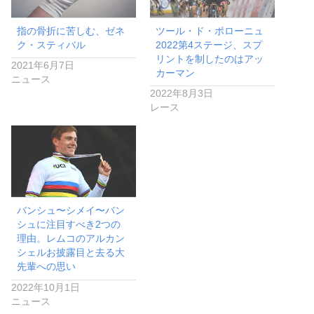
指の骨折に苦しむ、ゼネ
ツール・ド・ポローニュ
ク・スティバル
2022第4ステージ、スプ
リントを制したのはアッ
2021年6月7日
カーマン
ニュース
2022年8月3日
レース
バンシュ〜シメイ〜バン
シュに注目すべき2つの
理由。レムコのアルカン
シェルお披露目と去る大
先輩への思い
2022年10月1日
ニュース