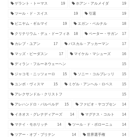
ゲラント・トーマス
19
ホアン・アルメイダ
19
ツール・ド・スイス
19
引退
19
ビニヤム・ギルマイ
19
エガン・ベルナル
18
クリテリウム・デュ・ドーフィネ
18
ペーター・サガン
17
カレブ・ユアン
17
パスカル・アッカーマン
17
マッズ・ピーダスン
17
マイケル・マシューズ
16
ディラン・フルーネウェーヘン
15
ジャコモ・ニッツォーロ
15
ソニー・コルブレッリ
15
ユンボ・ヴィスマ
15
ミゲル・アンヘル・ロペス
15
アレクサンドル・クリストフ
15
アレハンドロ・バルベルデ
15
ファビオ・ヤコブセン
14
イネオス・グレナディアーズ
14
マグナス・コルト
14
マテイ・モホリッチ
14
ツール・ド・ポローニュ
14
ツアー・オブ・ブリテン
14
世界選手権
14