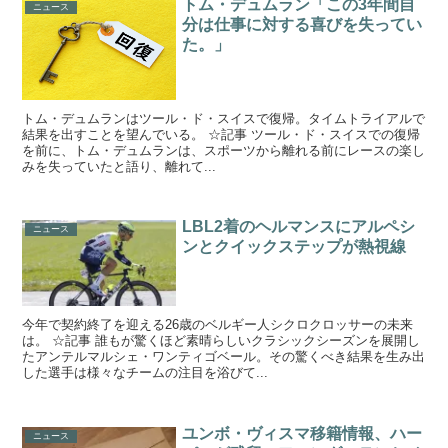
トム・デュムラン「この3年間自
ニュース
分は仕事に対する喜びを失ってい
た。」
トム・デュムランはツール・ド・スイスで復帰。タイムトライアルで
結果を出すことを望んでいる。 ☆記事 ツール・ド・スイスでの復帰
を前に、トム・デュムランは、スポーツから離れる前にレースの楽し
みを失っていたと語り、離れて...
LBL2着のヘルマンスにアルペシ
ニュース
ンとクイックステップが熱視線
今年で契約終了を迎える26歳のベルギー人シクロクロッサーの未来
は。 ☆記事 誰もが驚くほど素晴らしいクラシックシーズンを展開し
たアンテルマルシェ・ワンティゴベール。その驚くべき結果を生み出
した選手は様々なチームの注目を浴びて...
ユンボ・ヴィスマ移籍情報、ハー
ニュース