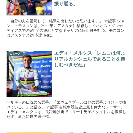
振り返る。
「自分の力を証明して、結果を出したいと思います。」 ☆記事 ジャ
ンニ・モスコンは、2022年にアスタナに移籍し、イネオス・グレナ
ディアスでの6年間の波乱万丈なキャリアに終止符を打つ。モスコン
はアスタナと2年契約を結...
エディ・メルクス「レムコは何よ
ニュース
りアルカンシェルであることを楽
しむべきだね」
ベルギーの伝説の名選手、「エヴェネプールは他の選手より頭一つ抜
けている。」と語る。 ☆記事 自転車競技史上最も偉大なレーサー、
エディ・メルクスは、長距離独走でエリート男子のタイトルを獲得し
た後、新たに世界選手権...