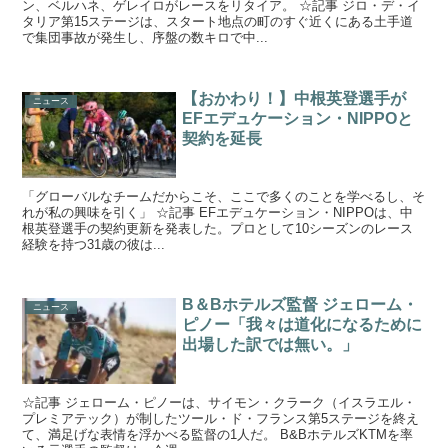
ン、ベルハネ、ゲレイロがレースをリタイア。 ☆記事 ジロ・デ・イ
タリア第15ステージは、スタート地点の町のすぐ近くにある土手道
で集団事故が発生し、序盤の数キロで中...
【おかわり！】中根英登選手が
ニュース
EFエデュケーション・NIPPOと
契約を延長
「グローバルなチームだからこそ、ここで多くのことを学べるし、そ
れが私の興味を引く」 ☆記事 EFエデュケーション・NIPPOは、中
根英登選手の契約更新を発表した。プロとして10シーズンのレース
経験を持つ31歳の彼は...
B＆Bホテルズ監督 ジェローム・
ニュース
ピノー「我々は道化になるために
出場した訳では無い。」
☆記事 ジェローム・ピノーは、サイモン・クラーク（イスラエル・
プレミアテック）が制したツール・ド・フランス第5ステージを終え
て、満足げな表情を浮かべる監督の1人だ。 B&BホテルズKTMを率