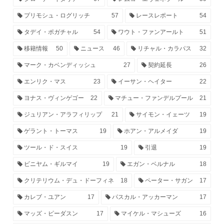
プリモシュ・ログリッチ
57
レースレポート
54
タデイ・ポガチャル
54
ワウト・ファンアールト
51
移籍情報
50
ニュース
46
リチャル・カラパス
32
マーク・カベンディッシュ
27
契約延長
26
エンリク・マス
23
イーサン・ヘイター
22
ヨナス・ヴィンゲゴー
22
マチュー・ファンデルプール
21
ジュリアン・アラフィリップ
21
サイモン・イェーツ
19
ゲラント・トーマス
19
ホアン・アルメイダ
19
ツール・ド・スイス
19
引退
19
ビニヤム・ギルマイ
19
エガン・ベルナル
18
クリテリウム・デュ・ドーフィネ
18
ペーター・サガン
17
カレブ・ユアン
17
パスカル・アッカーマン
17
マッズ・ピーダスン
17
マイケル・マシューズ
16