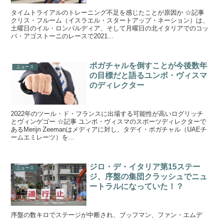
タイムトライアルのトレーニング不足を感じたことが原因か ☆記事
クリス・フルーム（イスラエル・スタートアップ・ネーション）は、
土曜日のイル・ロンバルディア、そして月曜日の北イタリアでのコッ
パ・アゴストーニのレースで2021...
ポガチャルを倒すことが今後数年
ニュース
の目標だと語るユンボ・ヴィスマ
のディレクター
2022年のツール・ド・フランスに出場する可能性が高いログリッチ
とヴィンゲゴー ☆記事 ユンボ・ヴィスマのスポーツディレクターで
あるMerijn Zeemanはメディアに対し、タデイ・ポガチャル（UAEチ
ームエミレーツ）を...
ジロ・デ・イタリア第15ステー
ニュース
ジ、序盤の集団クラッシュでニュ
ートラルになっていた！？
序盤の数キロでステージが中断され、ブッフマン、ファン・エムデ