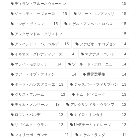
ディラン・フルーネウェーヘン
15
ジャコモ・ニッツォーロ
15
ソニー・コルブレッリ
15
ユンボ・ヴィスマ
15
ミゲル・アンヘル・ロペス
15
アレクサンドル・クリストフ
15
アレハンドロ・バルベルデ
15
ファビオ・ヤコブセン
14
イネオス・グレナディアーズ
14
マグナス・コルト
14
マテイ・モホリッチ
14
ツール・ド・ポローニュ
14
ツアー・オブ・ブリテン
14
世界選手権
14
ボーラ・ハンスグローエ
13
ジャスパー・フィリプセン
13
クリス・フルーム
13
トム・ピドコック
13
テイム・メルリール
13
アレクサンドル・ウラソフ
12
ロマン・バルデ
12
ナイロ・キンタナ
12
リゴベルト・ウラン
12
UAEチームエミレーツ
12
フィリッポ・ガンナ
11
ミケル・ランダ
11