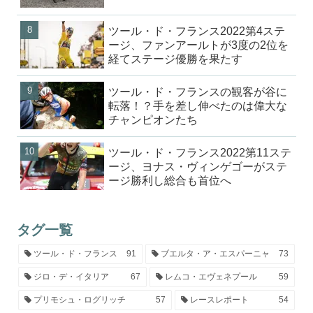
ツール・ド・フランス2022第4ステ
ージ、ファンアールトが3度の2位を
経てステージ優勝を果たす
ツール・ド・フランスの観客が谷に
転落！？手を差し伸べたのは偉大な
チャンピオンたち
ツール・ド・フランス2022第11ステ
ージ、ヨナス・ヴィンゲゴーがステ
ージ勝利し総合も首位へ
タグ一覧
ツール・ド・フランス
91
ブエルタ・ア・エスパーニャ
73
ジロ・デ・イタリア
67
レムコ・エヴェネプール
59
プリモシュ・ログリッチ
57
レースレポート
54