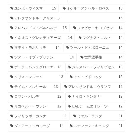
ユンボ・ヴィスマ
15
ミゲル・アンヘル・ロペス
15
アレクサンドル・クリストフ
15
アレハンドロ・バルベルデ
15
ファビオ・ヤコブセン
14
イネオス・グレナディアーズ
14
マグナス・コルト
14
マテイ・モホリッチ
14
ツール・ド・ポローニュ
14
ツアー・オブ・ブリテン
14
世界選手権
14
ボーラ・ハンスグローエ
13
ジャスパー・フィリプセン
13
クリス・フルーム
13
トム・ピドコック
13
テイム・メルリール
13
アレクサンドル・ウラソフ
12
ロマン・バルデ
12
ナイロ・キンタナ
12
リゴベルト・ウラン
12
UAEチームエミレーツ
12
フィリッポ・ガンナ
11
ミケル・ランダ
11
ダミアーノ・カルーゾ
11
ステファン・キュング
11