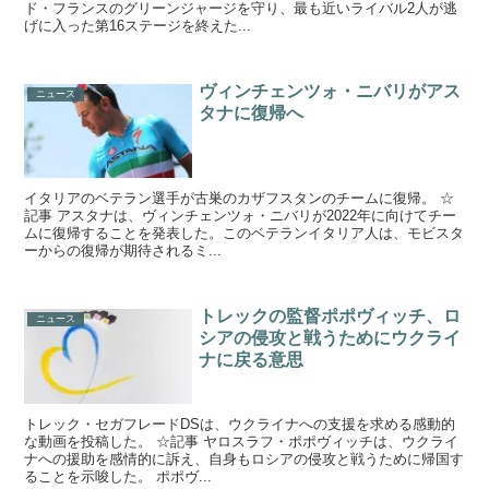
ド・フランスのグリーンジャージを守り、最も近いライバル2人が逃
げに入った第16ステージを終えた...
ヴィンチェンツォ・ニバリがアス
ニュース
タナに復帰へ
イタリアのベテラン選手が古巣のカザフスタンのチームに復帰。 ☆
記事 アスタナは、ヴィンチェンツォ・ニバリが2022年に向けてチー
ムに復帰することを発表した。このベテランイタリア人は、モビスタ
ーからの復帰が期待されるミ...
トレックの監督ポポヴィッチ、ロ
ニュース
シアの侵攻と戦うためにウクライ
ナに戻る意思
トレック・セガフレードDSは、ウクライナへの支援を求める感動的
な動画を投稿した。 ☆記事 ヤロスラフ・ポポヴィッチは、ウクライ
ナへの援助を感情的に訴え、自身もロシアの侵攻と戦うために帰国す
ることを示唆した。 ポポヴ...