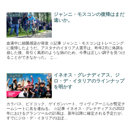
ジャンニ・モスコンの復帰はまだ
ニュース
遠いか。
血液中に細菌感染が発覚 ☆記事 ジャンニ・モスコンはトレーニング
に復帰したようだ。アスタナのイタリア人選手は、昨年2月に体調を
崩した後、長引く風邪のような病のため、今季は正しい調子を見つけ
ることができなかった。 こ...
イネオス・グレナディアス、ジ
ニュース
ロ・デ・イタリアのラインナップ
を明かす
カラパス、ピドコック、ゲイガンハート、ヴィヴィアーニらが暫定チ
ームシートに名を連ねる。 ☆記事 イネオス・グレナディアスの2022
年におけるグランツールの計画は、新年以降に確定される予定だが、
すでにジロ・デ・イタリアのほぼ...