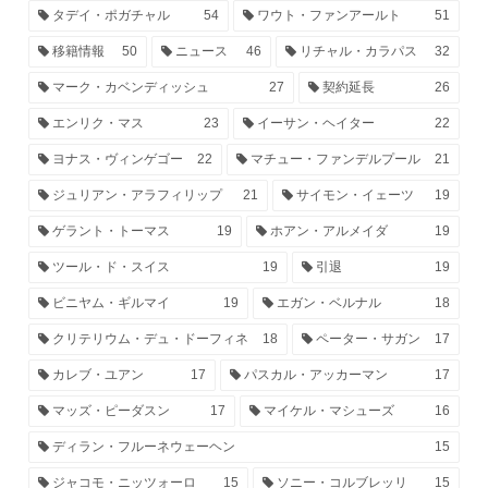
タデイ・ポガチャル
54
ワウト・ファンアールト
51
移籍情報
50
ニュース
46
リチャル・カラパス
32
マーク・カベンディッシュ
27
契約延長
26
エンリク・マス
23
イーサン・ヘイター
22
ヨナス・ヴィンゲゴー
22
マチュー・ファンデルプール
21
ジュリアン・アラフィリップ
21
サイモン・イェーツ
19
ゲラント・トーマス
19
ホアン・アルメイダ
19
ツール・ド・スイス
19
引退
19
ビニヤム・ギルマイ
19
エガン・ベルナル
18
クリテリウム・デュ・ドーフィネ
18
ペーター・サガン
17
カレブ・ユアン
17
パスカル・アッカーマン
17
マッズ・ピーダスン
17
マイケル・マシューズ
16
ディラン・フルーネウェーヘン
15
ジャコモ・ニッツォーロ
15
ソニー・コルブレッリ
15