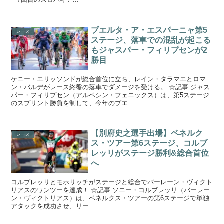
ブエルタ・ア・エスパーニャ第5
レース
ステージ、落車での混乱が起こる
もジャスパー・フィリプセンが2
勝目
ケニー・エリッソンドが総合首位に立ち、レイン・タラマエとロマ
ン・バルデがレース終盤の落車でダメージを受ける。 ☆記事 ジャス
パー・フィリプセン（アルペシン・フェニックス）は、第5ステージ
のスプリント勝負を制して、今年のブエ...
【別府史之選手出場】ベネルク
レース
ス・ツアー第6ステージ、コルブ
レッリがステージ勝利&総合首位
へ
コルブレッリとモホリッチがステージと総合でバーレーン・ヴィクト
リアスのワンツーを達成！ ☆記事 ソニー・コルブレッリ（バーレー
ン・ヴィクトリアス）は、ベネルクス・ツアーの第6ステージで単独
アタックを成功させ、リー...