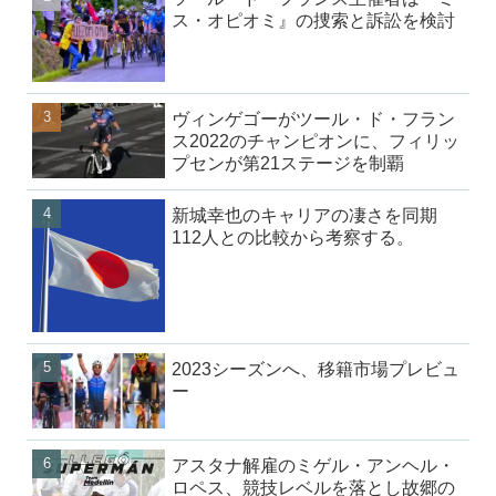
ス・オピオミ』の捜索と訴訟を検討
ヴィンゲゴーがツール・ド・フラン
ス2022のチャンピオンに、フィリッ
プセンが第21ステージを制覇
新城幸也のキャリアの凄さを同期
112人との比較から考察する。
2023シーズンへ、移籍市場プレビュ
ー
アスタナ解雇のミゲル・アンヘル・
ロペス、競技レベルを落とし故郷の