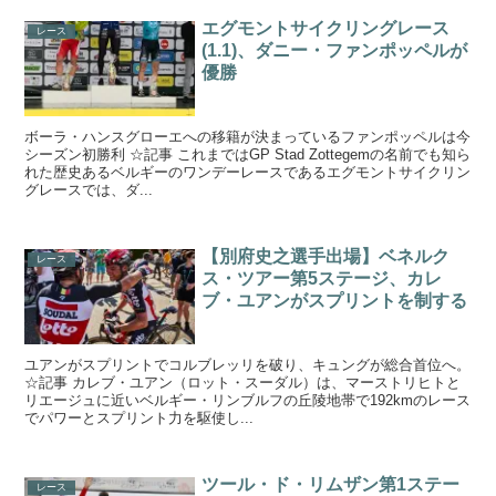
エグモントサイクリングレース
レース
(1.1)、ダニー・ファンポッペルが
優勝
ボーラ・ハンスグローエへの移籍が決まっているファンポッペルは今
シーズン初勝利 ☆記事 これまではGP Stad Zottegemの名前でも知ら
れた歴史あるベルギーのワンデーレースであるエグモントサイクリン
グレースでは、ダ...
【別府史之選手出場】ベネルク
レース
ス・ツアー第5ステージ、カレ
ブ・ユアンがスプリントを制する
ユアンがスプリントでコルブレッリを破り、キュングが総合首位へ。
☆記事 カレブ・ユアン（ロット・スーダル）は、マーストリヒトと
リエージュに近いベルギー・リンブルフの丘陵地帯で192kmのレース
でパワーとスプリント力を駆使し...
ツール・ド・リムザン第1ステー
レース