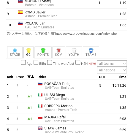
第4ステージ順位。以下画像引用”https://www.procyclingstats.com/index.php