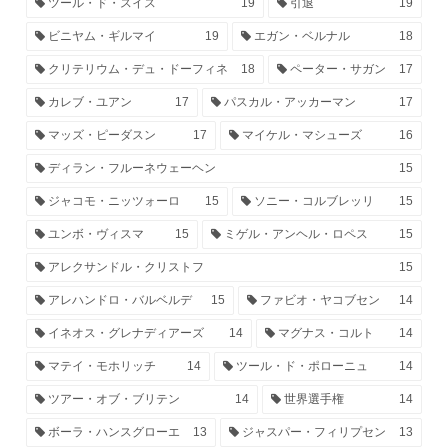
ツール・ド・スイス
19
引退
19
ビニヤム・ギルマイ
19
エガン・ベルナル
18
クリテリウム・デュ・ドーフィネ
18
ペーター・サガン
17
カレブ・ユアン
17
パスカル・アッカーマン
17
マッズ・ピーダスン
17
マイケル・マシューズ
16
ディラン・フルーネウェーヘン
15
ジャコモ・ニッツォーロ
15
ソニー・コルブレッリ
15
ユンボ・ヴィスマ
15
ミゲル・アンヘル・ロペス
15
アレクサンドル・クリストフ
15
アレハンドロ・バルベルデ
15
ファビオ・ヤコブセン
14
イネオス・グレナディアーズ
14
マグナス・コルト
14
マテイ・モホリッチ
14
ツール・ド・ポローニュ
14
ツアー・オブ・ブリテン
14
世界選手権
14
ボーラ・ハンスグローエ
13
ジャスパー・フィリプセン
13