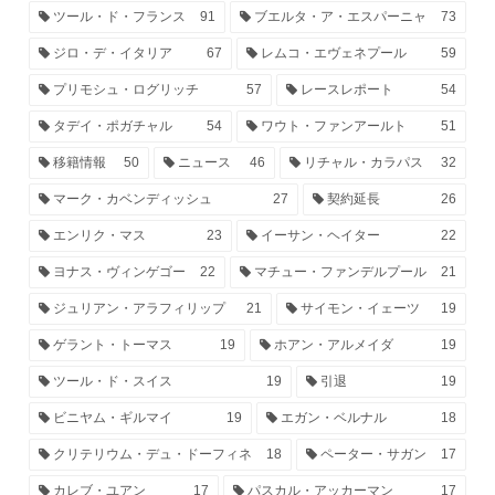
ツール・ド・フランス
91
ブエルタ・ア・エスパーニャ
73
ジロ・デ・イタリア
67
レムコ・エヴェネプール
59
プリモシュ・ログリッチ
57
レースレポート
54
タデイ・ポガチャル
54
ワウト・ファンアールト
51
移籍情報
50
ニュース
46
リチャル・カラパス
32
マーク・カベンディッシュ
27
契約延長
26
エンリク・マス
23
イーサン・ヘイター
22
ヨナス・ヴィンゲゴー
22
マチュー・ファンデルプール
21
ジュリアン・アラフィリップ
21
サイモン・イェーツ
19
ゲラント・トーマス
19
ホアン・アルメイダ
19
ツール・ド・スイス
19
引退
19
ビニヤム・ギルマイ
19
エガン・ベルナル
18
クリテリウム・デュ・ドーフィネ
18
ペーター・サガン
17
カレブ・ユアン
17
パスカル・アッカーマン
17