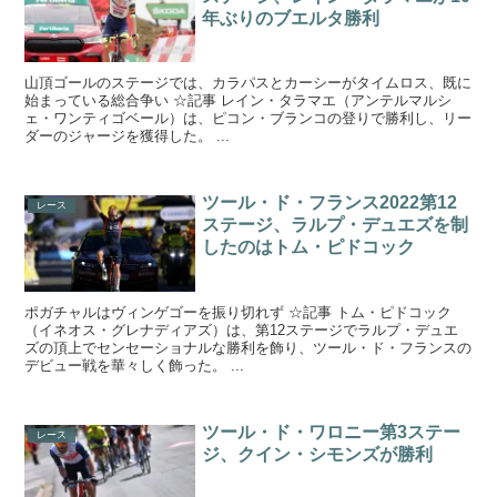
年ぶりのブエルタ勝利
山頂ゴールのステージでは、カラパスとカーシーがタイムロス、既に
始まっている総合争い ☆記事 レイン・タラマエ（アンテルマルシ
ェ・ワンティゴベール）は、ピコン・ブランコの登りで勝利し、リー
ダーのジャージを獲得した。 ...
ツール・ド・フランス2022第12
レース
ステージ、ラルプ・デュエズを制
したのはトム・ピドコック
ポガチャルはヴィンゲゴーを振り切れず ☆記事 トム・ピドコック
（イネオス・グレナディアズ）は、第12ステージでラルプ・デュエ
ズの頂上でセンセーショナルな勝利を飾り、ツール・ド・フランスの
デビュー戦を華々しく飾った。 ...
ツール・ド・ワロニー第3ステー
レース
ジ、クイン・シモンズが勝利