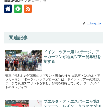
mitsuyukiをフォローする
mitsuyuki
関連記事
ドイツ・ツアー第1ステージ、ア
レース
ッカーマンが地元ツアー開幕戦を
制する
落車で混乱した開幕戦のスプリント勝負の行方 ☆記事 パスカル・ア
ッカーマン（ボーラ・ハンスグローエ）は、ドイツ・ツアーの第1ス
テージで集団スプリントを制し、好調を維持している。 チームメイ
トのリュディガー・...
ブエルタ・ア・エスパーニャ第3
レース
ステージ、レイン・タラマエが10