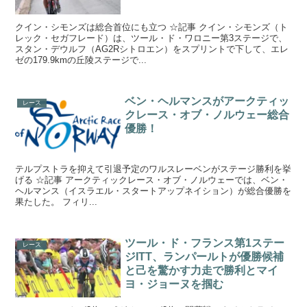
クイン・シモンズは総合首位にも立つ ☆記事 クイン・シモンズ（ト
レック・セガフレード）は、ツール・ド・ワロニー第3ステージで、
スタン・デウルフ（AG2Rシトロエン）をスプリントで下して、エレ
ゼの179.9kmの丘陵ステージで...
ベン・ヘルマンスがアークティッ
レース
クレース・オブ・ノルウェー総合
優勝！
テルプストラを抑えて引退予定のワルスレーベンがステージ勝利を挙
げる ☆記事 アークティックレース・オブ・ノルウェーでは、ベン・
ヘルマンス（イスラエル・スタートアップネイション）が総合優勝を
果たした。 フィリ...
ツール・ド・フランス第1ステー
レース
ジITT、ランパールトが優勝候補
と己を驚かす力走で勝利とマイ
ヨ・ジョーヌを掴む