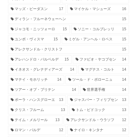
マッズ・ピーダスン
17
マイケル・マシューズ
16
ディラン・フルーネウェーヘン
15
ジャコモ・ニッツォーロ
15
ソニー・コルブレッリ
15
ユンボ・ヴィスマ
15
ミゲル・アンヘル・ロペス
15
アレクサンドル・クリストフ
15
アレハンドロ・バルベルデ
15
ファビオ・ヤコブセン
14
イネオス・グレナディアーズ
14
マグナス・コルト
14
マテイ・モホリッチ
14
ツール・ド・ポローニュ
14
ツアー・オブ・ブリテン
14
世界選手権
14
ボーラ・ハンスグローエ
13
ジャスパー・フィリプセン
13
クリス・フルーム
13
トム・ピドコック
13
テイム・メルリール
13
アレクサンドル・ウラソフ
12
ロマン・バルデ
12
ナイロ・キンタナ
12