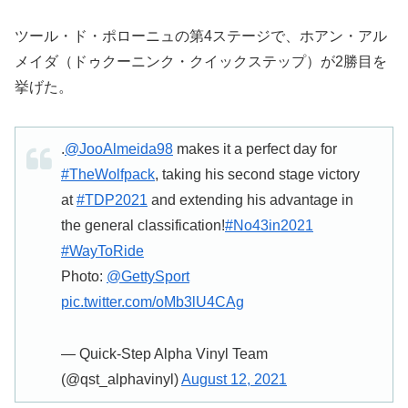
ツール・ド・ポローニュの第4ステージで、ホアン・アル
メイダ（ドゥクーニンク・クイックステップ）が2勝目を
挙げた。
.
@JooAlmeida98
makes it a perfect day for
#TheWolfpack
, taking his second stage victory
at
#TDP2021
and extending his advantage in
the general classification!
#No43in2021
#WayToRide
Photo:
@GettySport
pic.twitter.com/oMb3lU4CAg
— Quick-Step Alpha Vinyl Team
(@qst_alphavinyl)
August 12, 2021