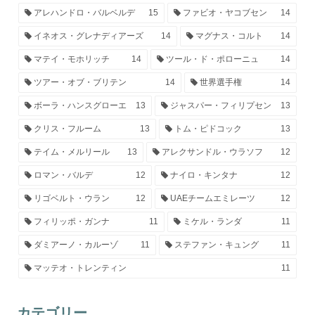
アレハンドロ・バルベルデ
15
ファビオ・ヤコブセン
14
イネオス・グレナディアーズ
14
マグナス・コルト
14
マテイ・モホリッチ
14
ツール・ド・ポローニュ
14
ツアー・オブ・ブリテン
14
世界選手権
14
ボーラ・ハンスグローエ
13
ジャスパー・フィリプセン
13
クリス・フルーム
13
トム・ピドコック
13
テイム・メルリール
13
アレクサンドル・ウラソフ
12
ロマン・バルデ
12
ナイロ・キンタナ
12
リゴベルト・ウラン
12
UAEチームエミレーツ
12
フィリッポ・ガンナ
11
ミケル・ランダ
11
ダミアーノ・カルーゾ
11
ステファン・キュング
11
マッテオ・トレンティン
11
カテゴリー