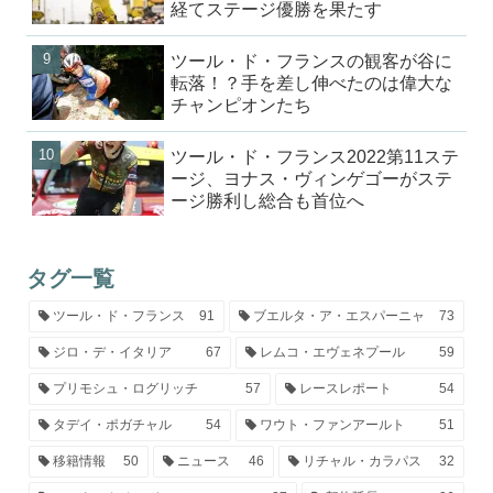
経てステージ優勝を果たす
ツール・ド・フランスの観客が谷に
転落！？手を差し伸べたのは偉大な
チャンピオンたち
ツール・ド・フランス2022第11ステ
ージ、ヨナス・ヴィンゲゴーがステ
ージ勝利し総合も首位へ
タグ一覧
ツール・ド・フランス
91
ブエルタ・ア・エスパーニャ
73
ジロ・デ・イタリア
67
レムコ・エヴェネプール
59
プリモシュ・ログリッチ
57
レースレポート
54
タデイ・ポガチャル
54
ワウト・ファンアールト
51
移籍情報
50
ニュース
46
リチャル・カラパス
32