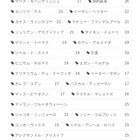
マーク・カベンディッシュ
27
契約延長
26
エンリク・マス
23
イーサン・ヘイター
22
ヨナス・ヴィンゲゴー
22
マチュー・ファンデルプール
21
ジュリアン・アラフィリップ
21
サイモン・イェーツ
19
ゲラント・トーマス
19
ホアン・アルメイダ
19
ツール・ド・スイス
19
引退
19
ビニヤム・ギルマイ
19
エガン・ベルナル
18
クリテリウム・デュ・ドーフィネ
18
ペーター・サガン
17
カレブ・ユアン
17
パスカル・アッカーマン
17
マッズ・ピーダスン
17
マイケル・マシューズ
16
ディラン・フルーネウェーヘン
15
ジャコモ・ニッツォーロ
15
ソニー・コルブレッリ
15
ユンボ・ヴィスマ
15
ミゲル・アンヘル・ロペス
15
アレクサンドル・クリストフ
15