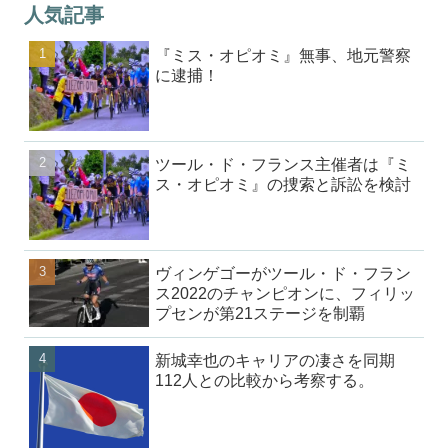
人気記事
『ミス・オピオミ』無事、地元警察
に逮捕！
ツール・ド・フランス主催者は『ミ
ス・オピオミ』の捜索と訴訟を検討
ヴィンゲゴーがツール・ド・フラン
ス2022のチャンピオンに、フィリッ
プセンが第21ステージを制覇
新城幸也のキャリアの凄さを同期
112人との比較から考察する。