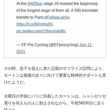
At the
#AltTour
, stage 20 marked the beginning
of the longest stage of them all. A 560-kilometer
transfer to Paris.
#FollowLachy
:
https://t.co/6rrmhtsjfG
pic.twitter.com/Y3NwXpk86c
— EF Pro Cycling (@EFprocycling)
July 11,
2021
その時、息子を迎えに来た父親のサプライズ訪問により、
モートンは最後の走りに向けて重要な精神的サポートも受
けたようだ。
火曜日の早朝にパリに到着したモートンは、シャンゼリゼ
通りを何人もの人に励まされながら、午前5時30分に走り
終えた。