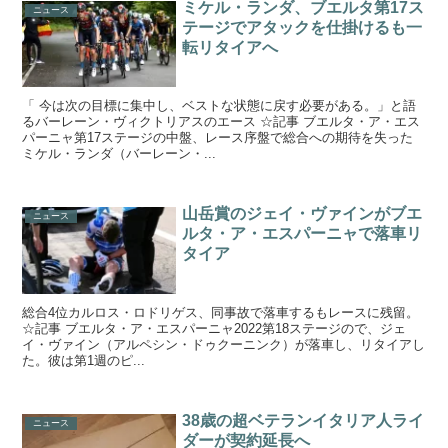
ミケル・ランダ、ブエルタ第17ス
ニュース
テージでアタックを仕掛けるも一
転リタイアへ
「 今は次の目標に集中し、ベストな状態に戻す必要がある。」と語
るバーレーン・ヴィクトリアスのエース ☆記事 ブエルタ・ア・エス
パーニャ第17ステージの中盤、レース序盤で総合への期待を失った
ミケル・ランダ（バーレーン・...
山岳賞のジェイ・ヴァインがブエ
ニュース
ルタ・ア・エスパーニャで落車リ
タイア
総合4位カルロス・ロドリゲス、同事故で落車するもレースに残留。
☆記事 ブエルタ・ア・エスパーニャ2022第18ステージので、ジェ
イ・ヴァイン（アルペシン・ドゥクーニンク）が落車し、リタイアし
た。彼は第1週のピ...
38歳の超ベテランイタリア人ライ
ニュース
ダーが契約延長へ