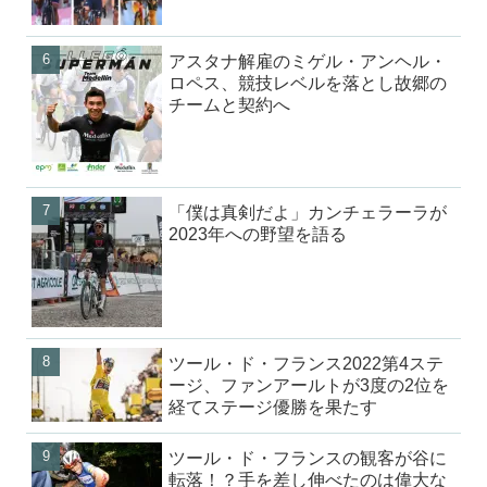
アスタナ解雇のミゲル・アンヘル・
ロペス、競技レベルを落とし故郷の
チームと契約へ
「僕は真剣だよ」カンチェラーラが
2023年への野望を語る
ツール・ド・フランス2022第4ステ
ージ、ファンアールトが3度の2位を
経てステージ優勝を果たす
ツール・ド・フランスの観客が谷に
転落！？手を差し伸べたのは偉大な