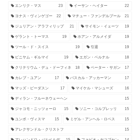
エンリク・マス
23
イーサン・ヘイター
22
ヨナス・ヴィンゲゴー
22
マチュー・ファンデルプール
21
ジュリアン・アラフィリップ
21
サイモン・イェーツ
19
ゲラント・トーマス
19
ホアン・アルメイダ
19
ツール・ド・スイス
19
引退
19
ビニヤム・ギルマイ
19
エガン・ベルナル
18
クリテリウム・デュ・ドーフィネ
18
ペーター・サガン
17
カレブ・ユアン
17
パスカル・アッカーマン
17
マッズ・ピーダスン
17
マイケル・マシューズ
16
ディラン・フルーネウェーヘン
15
ジャコモ・ニッツォーロ
15
ソニー・コルブレッリ
15
ユンボ・ヴィスマ
15
ミゲル・アンヘル・ロペス
15
アレクサンドル・クリストフ
15
アレハンドロ・バルベルデ
15
ファビオ・ヤコブセン
14