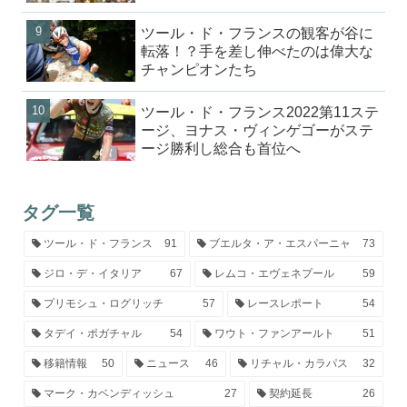
ツール・ド・フランスの観客が谷に
転落！？手を差し伸べたのは偉大な
チャンピオンたち
ツール・ド・フランス2022第11ステ
ージ、ヨナス・ヴィンゲゴーがステ
ージ勝利し総合も首位へ
タグ一覧
ツール・ド・フランス
91
ブエルタ・ア・エスパーニャ
73
ジロ・デ・イタリア
67
レムコ・エヴェネプール
59
プリモシュ・ログリッチ
57
レースレポート
54
タデイ・ポガチャル
54
ワウト・ファンアールト
51
移籍情報
50
ニュース
46
リチャル・カラパス
32
マーク・カベンディッシュ
27
契約延長
26