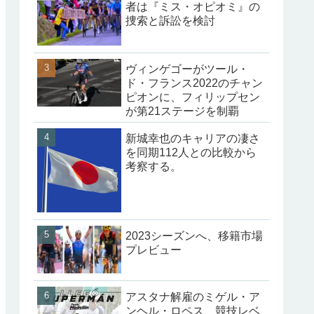
者は『ミス・オピオミ』の
捜索と訴訟を検討
ヴィンゲゴーがツール・
ド・フランス2022のチャン
ピオンに、フィリップセン
が第21ステージを制覇
新城幸也のキャリアの凄さ
を同期112人との比較から
考察する。
2023シーズンへ、移籍市場
プレビュー
アスタナ解雇のミゲル・ア
ンヘル・ロペス、競技レベ