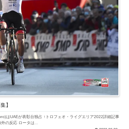
応集】
ro)はUAEが表彰台独占 ↑トロフェオ・ライグエリア2022詳細記事
の反応 ロータは...