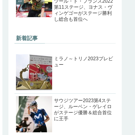
ツール・ド・フランス2022
第11ステージ、ヨナス・ヴ
ィンゲゴーがステージ勝利
し総合も首位へ
新着記事
ミラノ～トリノ2023プレビ
ュー
サウジツアー2023第4ステ
ージ、ルーベン・ゲレイロ
がステージ優勝＆総合首位
に王手