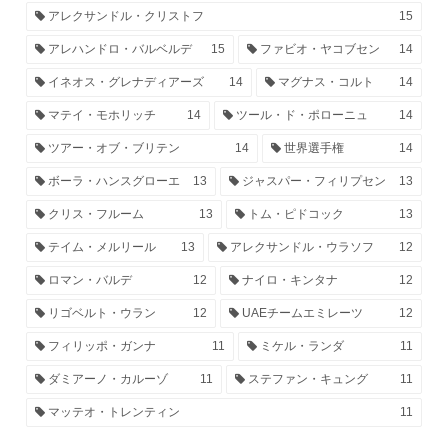
アレクサンドル・クリストフ
15
アレハンドロ・バルベルデ
15
ファビオ・ヤコブセン
14
イネオス・グレナディアーズ
14
マグナス・コルト
14
マテイ・モホリッチ
14
ツール・ド・ポローニュ
14
ツアー・オブ・ブリテン
14
世界選手権
14
ボーラ・ハンスグローエ
13
ジャスパー・フィリプセン
13
クリス・フルーム
13
トム・ピドコック
13
テイム・メルリール
13
アレクサンドル・ウラソフ
12
ロマン・バルデ
12
ナイロ・キンタナ
12
リゴベルト・ウラン
12
UAEチームエミレーツ
12
フィリッポ・ガンナ
11
ミケル・ランダ
11
ダミアーノ・カルーゾ
11
ステファン・キュング
11
マッテオ・トレンティン
11