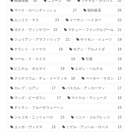
移籍情報
50
ニュース
46
リチャル・カラパス
32
マーク・カベンディッシュ
27
契約延長
26
エンリク・マス
23
イーサン・ヘイター
22
ヨナス・ヴィンゲゴー
22
マチュー・ファンデルプール
21
ジュリアン・アラフィリップ
21
サイモン・イェーツ
19
ゲラント・トーマス
19
ホアン・アルメイダ
19
ツール・ド・スイス
19
引退
19
ビニヤム・ギルマイ
19
エガン・ベルナル
18
クリテリウム・デュ・ドーフィネ
18
ペーター・サガン
17
カレブ・ユアン
17
パスカル・アッカーマン
17
マッズ・ピーダスン
17
マイケル・マシューズ
16
ディラン・フルーネウェーヘン
15
ジャコモ・ニッツォーロ
15
ソニー・コルブレッリ
15
ユンボ・ヴィスマ
15
ミゲル・アンヘル・ロペス
15