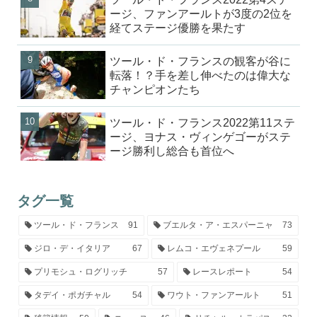
ージ、ファンアールトが3度の2位を
経てステージ優勝を果たす
ツール・ド・フランスの観客が谷に
転落！？手を差し伸べたのは偉大な
チャンピオンたち
ツール・ド・フランス2022第11ステ
ージ、ヨナス・ヴィンゲゴーがステ
ージ勝利し総合も首位へ
タグ一覧
ツール・ド・フランス
91
ブエルタ・ア・エスパーニャ
73
ジロ・デ・イタリア
67
レムコ・エヴェネプール
59
プリモシュ・ログリッチ
57
レースレポート
54
タデイ・ポガチャル
54
ワウト・ファンアールト
51