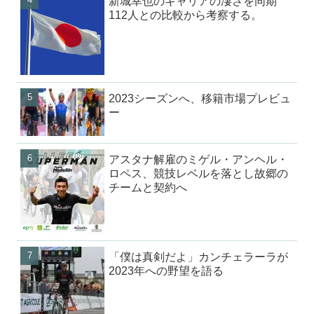
新城幸也のキャリアの凄さを同期
112人との比較から考察する。
2023シーズンへ、移籍市場プレビュ
ー
アスタナ解雇のミゲル・アンヘル・
ロペス、競技レベルを落とし故郷の
チームと契約へ
「僕は真剣だよ」カンチェラーラが
2023年への野望を語る