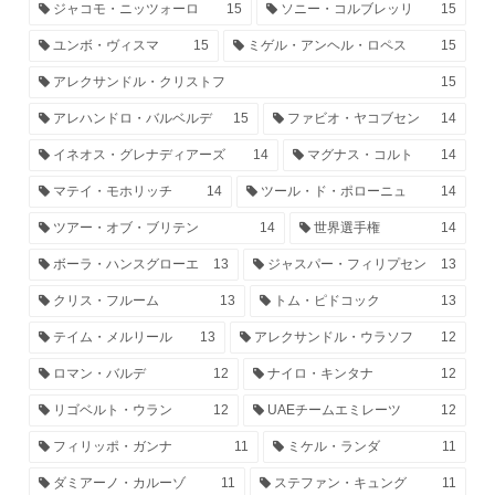
ジャコモ・ニッツォーロ
15
ソニー・コルブレッリ
15
ユンボ・ヴィスマ
15
ミゲル・アンヘル・ロペス
15
アレクサンドル・クリストフ
15
アレハンドロ・バルベルデ
15
ファビオ・ヤコブセン
14
イネオス・グレナディアーズ
14
マグナス・コルト
14
マテイ・モホリッチ
14
ツール・ド・ポローニュ
14
ツアー・オブ・ブリテン
14
世界選手権
14
ボーラ・ハンスグローエ
13
ジャスパー・フィリプセン
13
クリス・フルーム
13
トム・ピドコック
13
テイム・メルリール
13
アレクサンドル・ウラソフ
12
ロマン・バルデ
12
ナイロ・キンタナ
12
リゴベルト・ウラン
12
UAEチームエミレーツ
12
フィリッポ・ガンナ
11
ミケル・ランダ
11
ダミアーノ・カルーゾ
11
ステファン・キュング
11