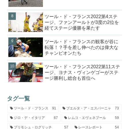
ツール・ド・フランス2022第4ステ
ージ、ファンアールトが3度の2位を
経てステージ優勝を果たす
ツール・ド・フランスの観客が谷に
転落！？手を差し伸べたのは偉大な
チャンピオンたち
ツール・ド・フランス2022第11ステ
ージ、ヨナス・ヴィンゲゴーがステ
ージ勝利し総合も首位へ
タグ一覧
ツール・ド・フランス
91
ブエルタ・ア・エスパーニャ
73
ジロ・デ・イタリア
67
レムコ・エヴェネプール
59
プリモシュ・ログリッチ
57
レースレポート
54