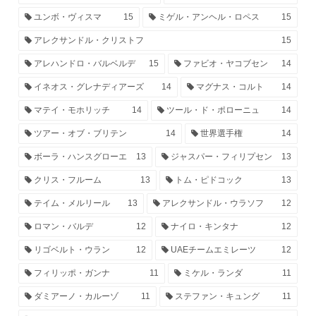
ユンボ・ヴィスマ
15
ミゲル・アンヘル・ロペス
15
アレクサンドル・クリストフ
15
アレハンドロ・バルベルデ
15
ファビオ・ヤコブセン
14
イネオス・グレナディアーズ
14
マグナス・コルト
14
マテイ・モホリッチ
14
ツール・ド・ポローニュ
14
ツアー・オブ・ブリテン
14
世界選手権
14
ボーラ・ハンスグローエ
13
ジャスパー・フィリプセン
13
クリス・フルーム
13
トム・ピドコック
13
テイム・メルリール
13
アレクサンドル・ウラソフ
12
ロマン・バルデ
12
ナイロ・キンタナ
12
リゴベルト・ウラン
12
UAEチームエミレーツ
12
フィリッポ・ガンナ
11
ミケル・ランダ
11
ダミアーノ・カルーゾ
11
ステファン・キュング
11