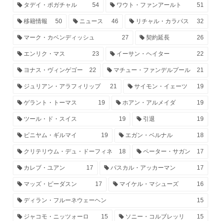
タデイ・ポガチャル
54
ワウト・ファンアールト
51
移籍情報
50
ニュース
46
リチャル・カラパス
32
マーク・カベンディッシュ
27
契約延長
26
エンリク・マス
23
イーサン・ヘイター
22
ヨナス・ヴィンゲゴー
22
マチュー・ファンデルプール
21
ジュリアン・アラフィリップ
21
サイモン・イェーツ
19
ゲラント・トーマス
19
ホアン・アルメイダ
19
ツール・ド・スイス
19
引退
19
ビニヤム・ギルマイ
19
エガン・ベルナル
18
クリテリウム・デュ・ドーフィネ
18
ペーター・サガン
17
カレブ・ユアン
17
パスカル・アッカーマン
17
マッズ・ピーダスン
17
マイケル・マシューズ
16
ディラン・フルーネウェーヘン
15
ジャコモ・ニッツォーロ
15
ソニー・コルブレッリ
15