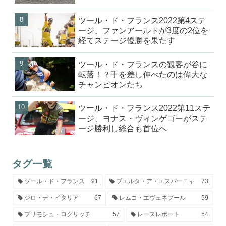
ツール・ド・フランス2022第4ステ
ージ、ファンアールトが3度の2位を
経てステージ優勝を果たす
ツール・ド・フランスの観客が谷に
転落！？手を差し伸べたのは偉大な
チャンピオンたち
ツール・ド・フランス2022第11ステ
ージ、ヨナス・ヴィンゲゴーがステ
ージ勝利し総合も首位へ
タグ一覧
ツール・ド・フランス
91
ブエルタ・ア・エスパーニャ
73
ジロ・デ・イタリア
67
レムコ・エヴェネプール
59
プリモシュ・ログリッチ
57
レースレポート
54