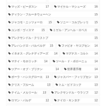
マッズ・ピーダスン
17
マイケル・マシューズ
16
ディラン・フルーネウェーヘン
15
ジャコモ・ニッツォーロ
15
ソニー・コルブレッリ
15
ユンボ・ヴィスマ
15
ミゲル・アンヘル・ロペス
15
アレクサンドル・クリストフ
15
アレハンドロ・バルベルデ
15
ファビオ・ヤコブセン
14
イネオス・グレナディアーズ
14
マグナス・コルト
14
マテイ・モホリッチ
14
ツール・ド・ポローニュ
14
ツアー・オブ・ブリテン
14
世界選手権
14
ボーラ・ハンスグローエ
13
ジャスパー・フィリプセン
13
クリス・フルーム
13
トム・ピドコック
13
テイム・メルリール
13
アレクサンドル・ウラソフ
12
ロマン・バルデ
12
ナイロ・キンタナ
12