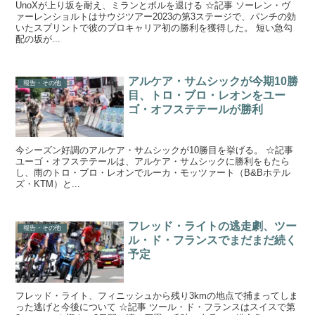
UnoXが上り坂を耐え、ミランとボルを退ける ☆記事 ソーレン・ヴ
ァーレンショルトはサウジツアー2023の第3ステージで、パンチの効
いたスプリントで彼のプロキャリア初の勝利を獲得した。 短い急勾
配の坂が...
アルケア・サムシックが今期10勝
報告・その他
目、トロ・ブロ・レオンをユー
ゴ・オフステテールが勝利
今シーズン好調のアルケア・サムシックが10勝目を挙げる。 ☆記事
ユーゴ・オフステテールは、アルケア・サムシックに勝利をもたら
し、雨のトロ・ブロ・レオンでルーカ・モッツァート（B&Bホテル
ズ・KTM）と...
フレッド・ライトの逃走劇、ツー
報告・その他
ル・ド・フランスでまだまだ続く
予定
フレッド・ライト、フィニッシュから残り3kmの地点で捕まってしま
った逃げと今後について ☆記事 ツール・ド・フランスはスイスで第