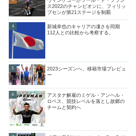
ヴィンゲゴーがツール・ド・フラン
ス2022のチャンピオンに、フィリッ
プセンが第21ステージを制覇
新城幸也のキャリアの凄さを同期
112人との比較から考察する。
2023シーズンへ、移籍市場プレビュ
ー
アスタナ解雇のミゲル・アンヘル・
ロペス、競技レベルを落とし故郷の
チームと契約へ