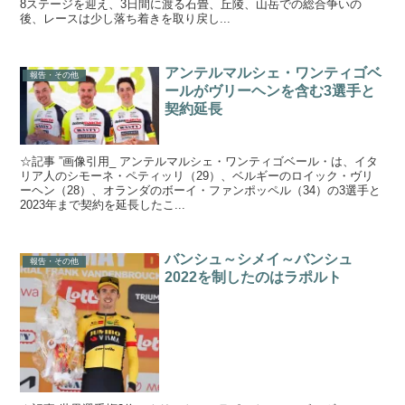
8ステージを迎え、3日間に渡る石畳、丘陵、山岳での総合争いの
後、レースは少し落ち着きを取り戻し...
アンテルマルシェ・ワンティゴベ
報告・その他
ールがヴリーヘンを含む3選手と
契約延長
☆記事 ”画像引用_ アンテルマルシェ・ワンティゴベール・は、イタ
リア人のシモーネ・ペティッリ（29）、ベルギーのロイック・ヴリ
ーヘン（28）、オランダのボーイ・ファンポッペル（34）の3選手と
2023年まで契約を延長したこ...
バンシュ～シメイ～バンシュ
報告・その他
2022を制したのはラポルト