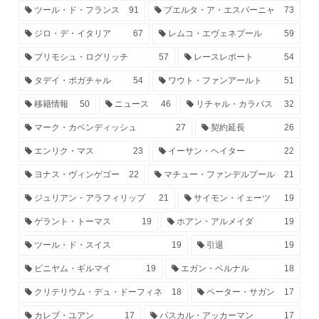
ツール・ド・フランス
91
ブエルタ・ア・エスパーニャ
73
ジロ・デ・イタリア
67
レムコ・エヴェネプール
59
プリモシュ・ログリッチ
57
レースレポート
54
タデイ・ポガチャル
54
ワウト・ファンアールト
51
移籍情報
50
ニュース
46
リチャル・カラパス
32
マーク・カベンディッシュ
27
契約延長
26
エンリク・マス
23
イーサン・ヘイター
22
ヨナス・ヴィンゲゴー
22
マチュー・ファンデルプール
21
ジュリアン・アラフィリップ
21
サイモン・イェーツ
19
ゲラント・トーマス
19
ホアン・アルメイダ
19
ツール・ド・スイス
19
引退
19
ビニヤム・ギルマイ
19
エガン・ベルナル
18
クリテリウム・デュ・ドーフィネ
18
ペーター・サガン
17
カレブ・ユアン
17
パスカル・アッカーマン
17