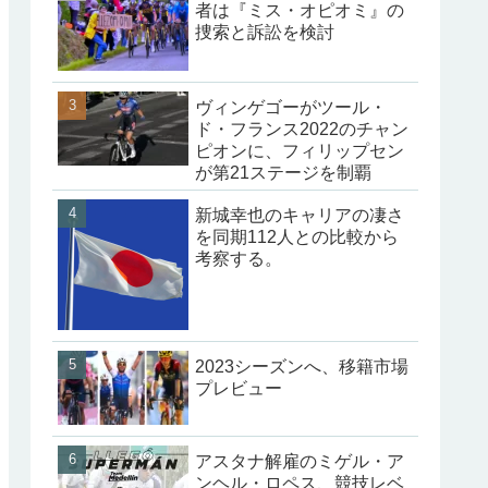
者は『ミス・オピオミ』の
捜索と訴訟を検討
ヴィンゲゴーがツール・
ド・フランス2022のチャン
ピオンに、フィリップセン
が第21ステージを制覇
新城幸也のキャリアの凄さ
を同期112人との比較から
考察する。
2023シーズンへ、移籍市場
プレビュー
アスタナ解雇のミゲル・ア
ンヘル・ロペス、競技レベ