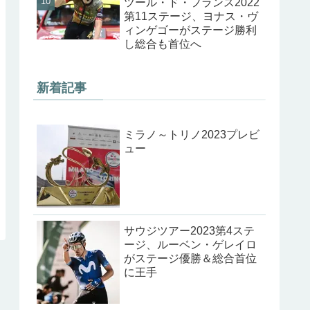
ツール・ド・フランス2022
第11ステージ、ヨナス・ヴ
ィンゲゴーがステージ勝利
し総合も首位へ
新着記事
ミラノ～トリノ2023プレビ
ュー
サウジツアー2023第4ステ
ージ、ルーベン・ゲレイロ
がステージ優勝＆総合首位
に王手