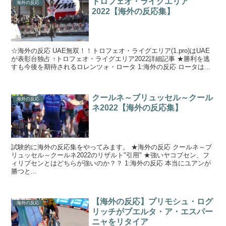
トロフェオ・ライグエリア
海外の反応
2022【海外の反応集】
☆海外の反応 UAE無双！！トロフェオ・ライグエリア(1.pro)はUAE
が表彰台独占 ↑トロフェオ・ライグエリア2022詳細記事 ★勝利を逃
すも今後を期待されるロレンツォ・ロータ 1:海外の反応 ロータは...
クールネ～ブリュッセル～クール
海外の反応
ネ2022【海外の反応集】
試験的に海外の反応集をやってみます。 ★海外の反応 クールネ～ブ
リュッセル～クールネ2022のリザルト"引用" ★強いヤコブセン、フ
ィリプセンとはどちらが強いのか？？ 1:海外の反応 本当にユアンが
勝つと...
【海外の反応】プリモシュ・ログ
海外の反応
リッチがブエルタ・ア・エスパー
ニャをリタイア