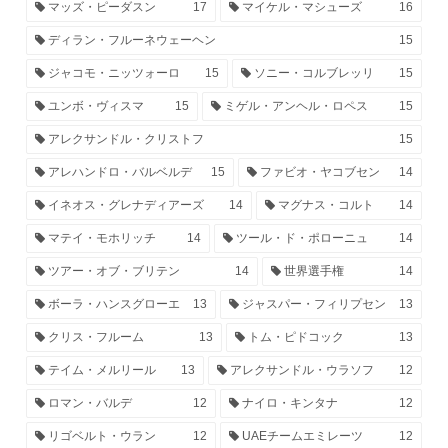
マッズ・ピーダスン
17
マイケル・マシューズ
16
ディラン・フルーネウェーヘン
15
ジャコモ・ニッツォーロ
15
ソニー・コルブレッリ
15
ユンボ・ヴィスマ
15
ミゲル・アンヘル・ロペス
15
アレクサンドル・クリストフ
15
アレハンドロ・バルベルデ
15
ファビオ・ヤコブセン
14
イネオス・グレナディアーズ
14
マグナス・コルト
14
マテイ・モホリッチ
14
ツール・ド・ポローニュ
14
ツアー・オブ・ブリテン
14
世界選手権
14
ボーラ・ハンスグローエ
13
ジャスパー・フィリプセン
13
クリス・フルーム
13
トム・ピドコック
13
テイム・メルリール
13
アレクサンドル・ウラソフ
12
ロマン・バルデ
12
ナイロ・キンタナ
12
リゴベルト・ウラン
12
UAEチームエミレーツ
12