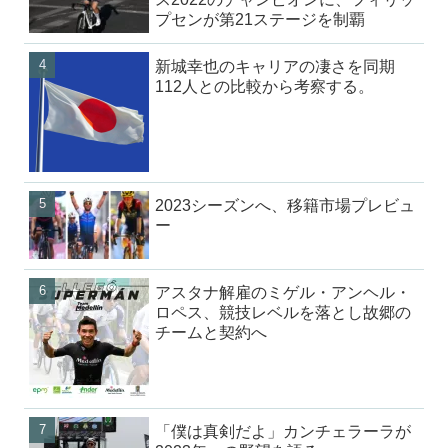
プセンが第21ステージを制覇
新城幸也のキャリアの凄さを同期
112人との比較から考察する。
2023シーズンへ、移籍市場プレビュ
ー
アスタナ解雇のミゲル・アンヘル・
ロペス、競技レベルを落とし故郷の
チームと契約へ
「僕は真剣だよ」カンチェラーラが