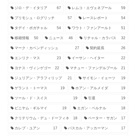
ジロ・デ・イタリア
67
レムコ・エヴェネプール
59
プリモシュ・ログリッチ
57
レースレポート
54
タデイ・ポガチャル
54
ワウト・ファンアールト
51
移籍情報
50
ニュース
46
リチャル・カラパス
32
マーク・カベンディッシュ
27
契約延長
26
エンリク・マス
23
イーサン・ヘイター
22
ヨナス・ヴィンゲゴー
22
マチュー・ファンデルプール
21
ジュリアン・アラフィリップ
21
サイモン・イェーツ
19
ゲラント・トーマス
19
ホアン・アルメイダ
19
ツール・ド・スイス
19
引退
19
ビニヤム・ギルマイ
19
エガン・ベルナル
18
クリテリウム・デュ・ドーフィネ
18
ペーター・サガン
17
カレブ・ユアン
17
パスカル・アッカーマン
17