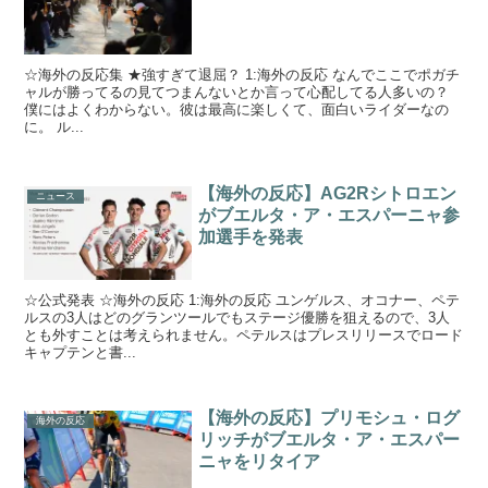
☆海外の反応集 ★強すぎて退屈？ 1:海外の反応 なんでここでポガチ
ャルが勝ってるの見てつまんないとか言って心配してる人多いの？
僕にはよくわからない。彼は最高に楽しくて、面白いライダーなの
に。 ル...
【海外の反応】AG2Rシトロエン
ニュース
がブエルタ・ア・エスパーニャ参
加選手を発表
☆公式発表 ☆海外の反応 1:海外の反応 ユンゲルス、オコナー、ペテ
ルスの3人はどのグランツールでもステージ優勝を狙えるので、3人
とも外すことは考えられません。ペテルスはプレスリリースでロード
キャプテンと書...
【海外の反応】プリモシュ・ログ
海外の反応
リッチがブエルタ・ア・エスパー
ニャをリタイア