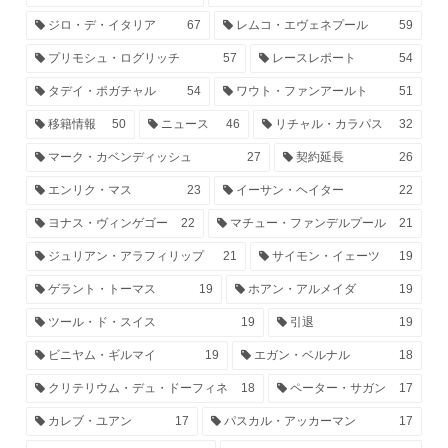
ジロ・デ・イタリア
67
レムコ・エヴェネプール
59
プリモシュ・ログリッチ
57
レースレポート
54
タデイ・ポガチャル
54
ワウト・ファンアールト
51
移籍情報
50
ニュース
46
リチャル・カラパス
32
マーク・カベンディッシュ
27
契約延長
26
エンリク・マス
23
イーサン・ヘイター
22
ヨナス・ヴィンゲゴー
22
マチュー・ファンデルプール
21
ジュリアン・アラフィリップ
21
サイモン・イェーツ
19
ゲラント・トーマス
19
ホアン・アルメイダ
19
ツール・ド・スイス
19
引退
19
ビニヤム・ギルマイ
19
エガン・ベルナル
18
クリテリウム・デュ・ドーフィネ
18
ペーター・サガン
17
カレブ・ユアン
17
パスカル・アッカーマン
17