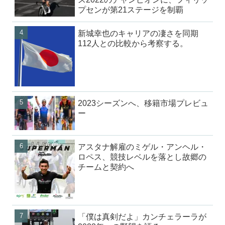
プセンが第21ステージを制覇
新城幸也のキャリアの凄さを同期
112人との比較から考察する。
2023シーズンへ、移籍市場プレビュ
ー
アスタナ解雇のミゲル・アンヘル・
ロペス、競技レベルを落とし故郷の
チームと契約へ
「僕は真剣だよ」カンチェラーラが