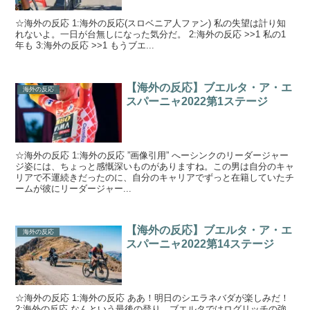
☆海外の反応 1:海外の反応(スロベニア人ファン) 私の失望は計り知
れないよ。一日が台無しになった気分だ。 2:海外の反応 >>1 私の1
年も 3:海外の反応 >>1 もうブエ...
【海外の反応】ブエルタ・ア・エ
海外の反応
スパーニャ2022第1ステージ
☆海外の反応 1:海外の反応 ”画像引用” へーシンクのリーダージャー
ジ姿には、ちょっと感慨深いものがありますね。この男は自分のキャ
リアで不運続きだったのに、自分のキャリアでずっと在籍していたチ
ームが彼にリーダージャー...
【海外の反応】ブエルタ・ア・エ
海外の反応
スパーニャ2022第14ステージ
☆海外の反応 1:海外の反応 ああ！明日のシエラネバダが楽しみだ！
2:海外の反応 なんという最後の登り。ブエルタではログリッチの強