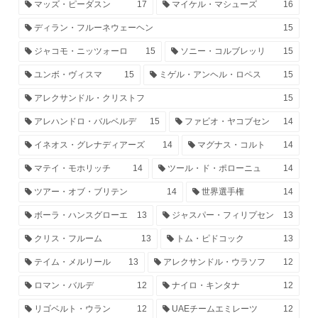
マッズ・ピーダスン
17
マイケル・マシューズ
16
ディラン・フルーネウェーヘン
15
ジャコモ・ニッツォーロ
15
ソニー・コルブレッリ
15
ユンボ・ヴィスマ
15
ミゲル・アンヘル・ロペス
15
アレクサンドル・クリストフ
15
アレハンドロ・バルベルデ
15
ファビオ・ヤコブセン
14
イネオス・グレナディアーズ
14
マグナス・コルト
14
マテイ・モホリッチ
14
ツール・ド・ポローニュ
14
ツアー・オブ・ブリテン
14
世界選手権
14
ボーラ・ハンスグローエ
13
ジャスパー・フィリプセン
13
クリス・フルーム
13
トム・ピドコック
13
テイム・メルリール
13
アレクサンドル・ウラソフ
12
ロマン・バルデ
12
ナイロ・キンタナ
12
リゴベルト・ウラン
12
UAEチームエミレーツ
12