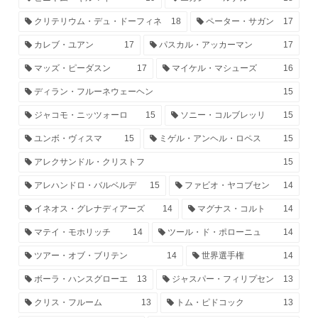
クリテリウム・デュ・ドーフィネ
18
ペーター・サガン
17
カレブ・ユアン
17
パスカル・アッカーマン
17
マッズ・ピーダスン
17
マイケル・マシューズ
16
ディラン・フルーネウェーヘン
15
ジャコモ・ニッツォーロ
15
ソニー・コルブレッリ
15
ユンボ・ヴィスマ
15
ミゲル・アンヘル・ロペス
15
アレクサンドル・クリストフ
15
アレハンドロ・バルベルデ
15
ファビオ・ヤコブセン
14
イネオス・グレナディアーズ
14
マグナス・コルト
14
マテイ・モホリッチ
14
ツール・ド・ポローニュ
14
ツアー・オブ・ブリテン
14
世界選手権
14
ボーラ・ハンスグローエ
13
ジャスパー・フィリプセン
13
クリス・フルーム
13
トム・ピドコック
13