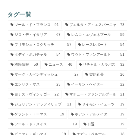
タグ一覧
ツール・ド・フランス
91
ブエルタ・ア・エスパーニャ
73
ジロ・デ・イタリア
67
レムコ・エヴェネプール
59
プリモシュ・ログリッチ
57
レースレポート
54
タデイ・ポガチャル
54
ワウト・ファンアールト
51
移籍情報
50
ニュース
46
リチャル・カラパス
32
マーク・カベンディッシュ
27
契約延長
26
エンリク・マス
23
イーサン・ヘイター
22
ヨナス・ヴィンゲゴー
22
マチュー・ファンデルプール
21
ジュリアン・アラフィリップ
21
サイモン・イェーツ
19
ゲラント・トーマス
19
ホアン・アルメイダ
19
ツール・ド・スイス
19
引退
19
ビニヤム・ギルマイ
19
エガン・ベルナル
18