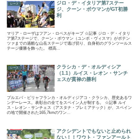
ジロ・デ・イタリア第7ステー
レース
ジ、クーン・ボウマンがGT初勝
利
マリア・ローザはフアン・ロペスがキープ ☆記事 ジロ・デ・イタリ
ア第7ステージで、クーン・ボウマン（ユンボ・ヴィスマ）がポテン
ツァまでの過酷な山岳ステージで逃げ切り、自身初のグランツールス
テージ優勝を飾った。 標高...
クラシカ・デ・オルディシア
レース
（1.1）ルイス・レオン・サンチ
ェスが貫禄の勝利
プルエバ・ビリャフランカ・オルディジアコ・クラシカ、歴史あるワ
ンデーレース。表彰台の全てをスペイン人が制する。 ☆記事 ルイ
ス・レオン・サンチェス（アスタナ・プレミアテック）が、スペイン
の地で開催された165,7kmのワン...
アクシデントでもないと止められ
レース
ない！！ワウト・ファンアールト