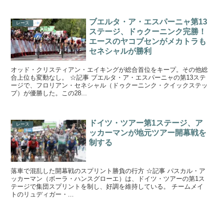
ブエルタ・ア・エスパーニャ第13
レース
ステージ、ドゥクーニンク完勝！
エースのヤコブセンがメカトラも
セネシャルが勝利
オッド・クリスティアン・エイキングが総合首位をキープ。その他総
合上位も変動なし。 ☆記事 ブエルタ・ア・エスパーニャの第13ステ
ージで、フロリアン・セネシャル（ドゥクーニンク・クイックステッ
プ）が優勝した。この28...
ドイツ・ツアー第1ステージ、ア
レース
ッカーマンが地元ツアー開幕戦を
制する
落車で混乱した開幕戦のスプリント勝負の行方 ☆記事 パスカル・ア
ッカーマン（ボーラ・ハンスグローエ）は、ドイツ・ツアーの第1ス
テージで集団スプリントを制し、好調を維持している。 チームメイ
トのリュディガー・...