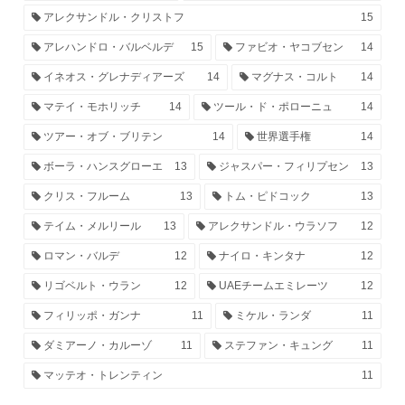
アレクサンドル・クリストフ
15
アレハンドロ・バルベルデ
15
ファビオ・ヤコブセン
14
イネオス・グレナディアーズ
14
マグナス・コルト
14
マテイ・モホリッチ
14
ツール・ド・ポローニュ
14
ツアー・オブ・ブリテン
14
世界選手権
14
ボーラ・ハンスグローエ
13
ジャスパー・フィリプセン
13
クリス・フルーム
13
トム・ピドコック
13
テイム・メルリール
13
アレクサンドル・ウラソフ
12
ロマン・バルデ
12
ナイロ・キンタナ
12
リゴベルト・ウラン
12
UAEチームエミレーツ
12
フィリッポ・ガンナ
11
ミケル・ランダ
11
ダミアーノ・カルーゾ
11
ステファン・キュング
11
マッテオ・トレンティン
11