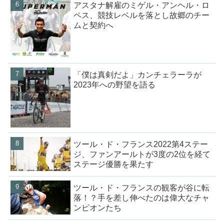
アスタナ解雇のミゲル・アンヘル・ロ
ペス、競技レベルを落とし故郷のチー
ムと契約へ
「僕は真剣だよ」カンチェラーラが
2023年への野望を語る
ツール・ド・フランス2022第4ステー
ジ、ファンアールトが3度の2位を経て
ステージ優勝を果たす
ツール・ド・フランスの観客が谷に転
落！？手を差し伸べたのは偉大なチャ
ンピオンたち