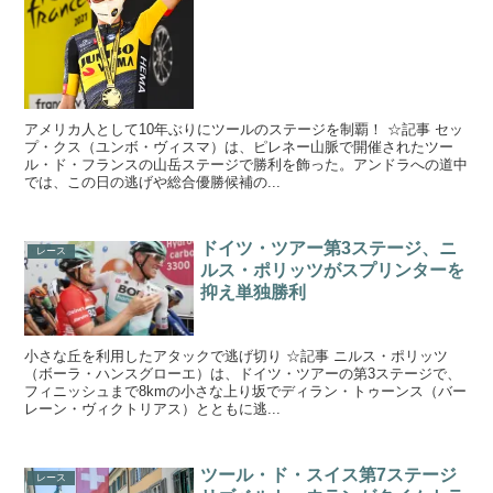
アメリカ人として10年ぶりにツールのステージを制覇！ ☆記事 セッ
プ・クス（ユンボ・ヴィスマ）は、ピレネー山脈で開催されたツー
ル・ド・フランスの山岳ステージで勝利を飾った。アンドラへの道中
では、この日の逃げや総合優勝候補の...
ドイツ・ツアー第3ステージ、ニ
レース
ルス・ポリッツがスプリンターを
抑え単独勝利
小さな丘を利用したアタックで逃げ切り ☆記事 ニルス・ポリッツ
（ボーラ・ハンスグローエ）は、ドイツ・ツアーの第3ステージで、
フィニッシュまで8kmの小さな上り坂でディラン・トゥーンス（バー
レーン・ヴィクトリアス）とともに逃...
ツール・ド・スイス第7ステージ
レース