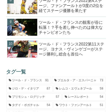
ツール・ド・フランス2022第4ステ
ージ、ファンアールトが3度の2位を
経てステージ優勝を果たす
ツール・ド・フランスの観客が谷に
転落！？手を差し伸べたのは偉大な
チャンピオンたち
ツール・ド・フランス2022第11ステ
ージ、ヨナス・ヴィンゲゴーがステ
ージ勝利し総合も首位へ
タグ一覧
ツール・ド・フランス
91
ブエルタ・ア・エスパーニャ
73
ジロ・デ・イタリア
67
レムコ・エヴェネプール
59
プリモシュ・ログリッチ
57
レースレポート
54
タデイ・ポガチャル
54
ワウト・ファンアールト
51