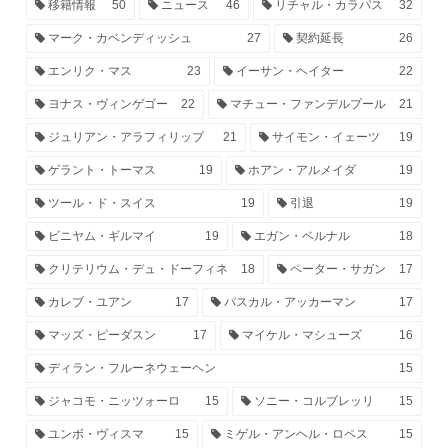
移籍情報
50
ニュース
46
リチャル・カラパス
32
マーク・カベンディッシュ
27
契約延長
26
エンリク・マス
23
イーサン・ヘイター
22
ヨナス・ヴィンゲゴー
22
マチュー・ファンデルプール
21
ジュリアン・アラフィリップ
21
サイモン・イェーツ
19
ゲラント・トーマス
19
ホアン・アルメイダ
19
ツール・ド・スイス
19
引退
19
ビニヤム・ギルマイ
19
エガン・ベルナル
18
クリテリウム・デュ・ドーフィネ
18
ペーター・サガン
17
カレブ・ユアン
17
パスカル・アッカーマン
17
マッズ・ピーダスン
17
マイケル・マシューズ
16
ディラン・フルーネウェーヘン
15
ジャコモ・ニッツォーロ
15
ソニー・コルブレッリ
15
ユンボ・ヴィスマ
15
ミゲル・アンヘル・ロペス
15