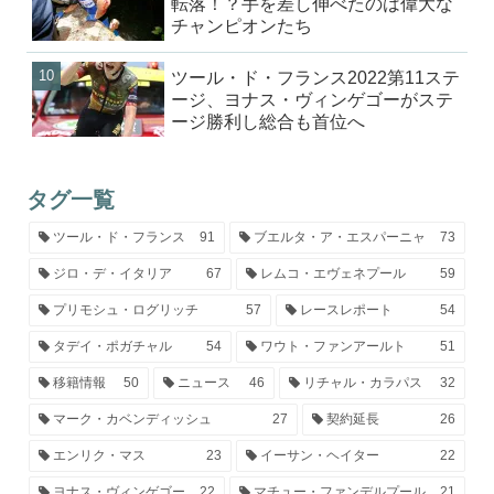
転落！？手を差し伸べたのは偉大な
チャンピオンたち
ツール・ド・フランス2022第11ステ
ージ、ヨナス・ヴィンゲゴーがステ
ージ勝利し総合も首位へ
タグ一覧
ツール・ド・フランス
91
ブエルタ・ア・エスパーニャ
73
ジロ・デ・イタリア
67
レムコ・エヴェネプール
59
プリモシュ・ログリッチ
57
レースレポート
54
タデイ・ポガチャル
54
ワウト・ファンアールト
51
移籍情報
50
ニュース
46
リチャル・カラパス
32
マーク・カベンディッシュ
27
契約延長
26
エンリク・マス
23
イーサン・ヘイター
22
ヨナス・ヴィンゲゴー
22
マチュー・ファンデルプール
21