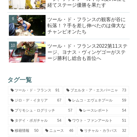
経てステージ優勝を果たす
ツール・ド・フランスの観客が谷に
転落！？手を差し伸べたのは偉大な
チャンピオンたち
ツール・ド・フランス2022第11ステ
ージ、ヨナス・ヴィンゲゴーがステ
ージ勝利し総合も首位へ
タグ一覧
ツール・ド・フランス
91
ブエルタ・ア・エスパーニャ
73
ジロ・デ・イタリア
67
レムコ・エヴェネプール
59
プリモシュ・ログリッチ
57
レースレポート
54
タデイ・ポガチャル
54
ワウト・ファンアールト
51
移籍情報
50
ニュース
46
リチャル・カラパス
32