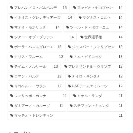
アレハンドロ・バルベルデ
15
ファビオ・ヤコブセン
14
イネオス・グレナディアーズ
14
マグナス・コルト
14
マテイ・モホリッチ
14
ツール・ド・ポローニュ
14
ツアー・オブ・ブリテン
14
世界選手権
14
ボーラ・ハンスグローエ
13
ジャスパー・フィリプセン
13
クリス・フルーム
13
トム・ピドコック
13
テイム・メルリール
13
アレクサンドル・ウラソフ
12
ロマン・バルデ
12
ナイロ・キンタナ
12
リゴベルト・ウラン
12
UAEチームエミレーツ
12
フィリッポ・ガンナ
11
ミケル・ランダ
11
ダミアーノ・カルーゾ
11
ステファン・キュング
11
マッテオ・トレンティン
11