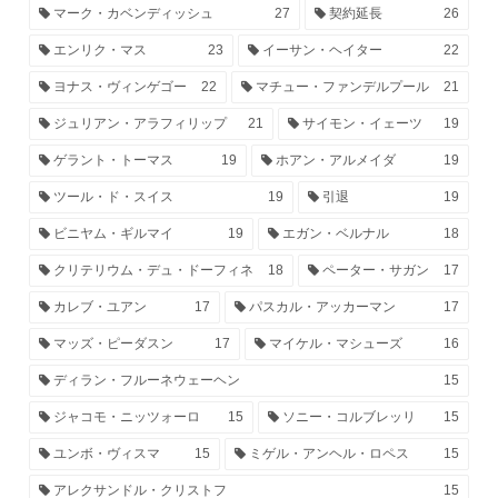
マーク・カベンディッシュ
27
契約延長
26
エンリク・マス
23
イーサン・ヘイター
22
ヨナス・ヴィンゲゴー
22
マチュー・ファンデルプール
21
ジュリアン・アラフィリップ
21
サイモン・イェーツ
19
ゲラント・トーマス
19
ホアン・アルメイダ
19
ツール・ド・スイス
19
引退
19
ビニヤム・ギルマイ
19
エガン・ベルナル
18
クリテリウム・デュ・ドーフィネ
18
ペーター・サガン
17
カレブ・ユアン
17
パスカル・アッカーマン
17
マッズ・ピーダスン
17
マイケル・マシューズ
16
ディラン・フルーネウェーヘン
15
ジャコモ・ニッツォーロ
15
ソニー・コルブレッリ
15
ユンボ・ヴィスマ
15
ミゲル・アンヘル・ロペス
15
アレクサンドル・クリストフ
15