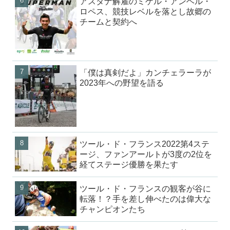
アスタナ解雇のミゲル・アンヘル・
ロペス、競技レベルを落とし故郷の
チームと契約へ
「僕は真剣だよ」カンチェラーラが
2023年への野望を語る
ツール・ド・フランス2022第4ステ
ージ、ファンアールトが3度の2位を
経てステージ優勝を果たす
ツール・ド・フランスの観客が谷に
転落！？手を差し伸べたのは偉大な
チャンピオンたち