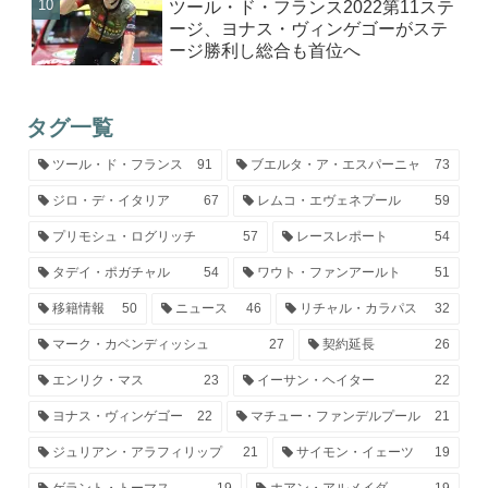
ツール・ド・フランス2022第11ステ
ージ、ヨナス・ヴィンゲゴーがステ
ージ勝利し総合も首位へ
タグ一覧
ツール・ド・フランス
91
ブエルタ・ア・エスパーニャ
73
ジロ・デ・イタリア
67
レムコ・エヴェネプール
59
プリモシュ・ログリッチ
57
レースレポート
54
タデイ・ポガチャル
54
ワウト・ファンアールト
51
移籍情報
50
ニュース
46
リチャル・カラパス
32
マーク・カベンディッシュ
27
契約延長
26
エンリク・マス
23
イーサン・ヘイター
22
ヨナス・ヴィンゲゴー
22
マチュー・ファンデルプール
21
ジュリアン・アラフィリップ
21
サイモン・イェーツ
19
ゲラント・トーマス
19
ホアン・アルメイダ
19