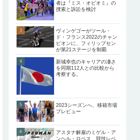
者は『ミス・オピオミ』の
捜索と訴訟を検討
ヴィンゲゴーがツール・
ド・フランス2022のチャン
ピオンに、フィリップセン
が第21ステージを制覇
新城幸也のキャリアの凄さ
を同期112人との比較から
考察する。
2023シーズンへ、移籍市場
プレビュー
アスタナ解雇のミゲル・ア
ンヘル・ロペス、競技レベ