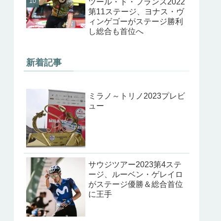
ツール・ド・フランス2022
第11ステージ、ヨナス・ヴ
ィンゲゴーがステージ勝利
し総合も首位へ
新着記事
ミラノ～トリノ2023プレビ
ュー
サウジツアー2023第4ステ
ージ、ルーベン・ゲレイロ
がステージ優勝＆総合首位
に王手