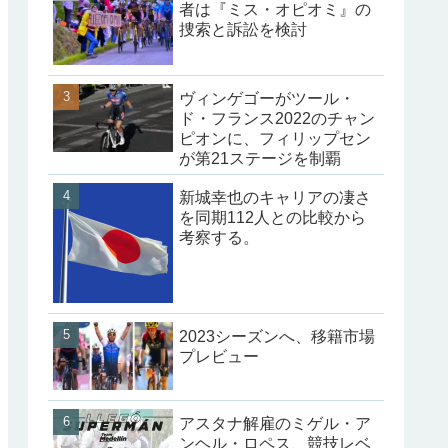
者は『ミス・オピオミ』の
捜索と訴訟を検討
ヴィンゲゴーがツール・
ド・フランス2022のチャン
ピオンに、フィリップセン
が第21ステージを制覇
新城幸也のキャリアの凄さ
を同期112人との比較から
考察する。
2023シーズンへ、移籍市場
プレビュー
アスタナ解雇のミゲル・ア
ンヘル・ロペス、競技レベ