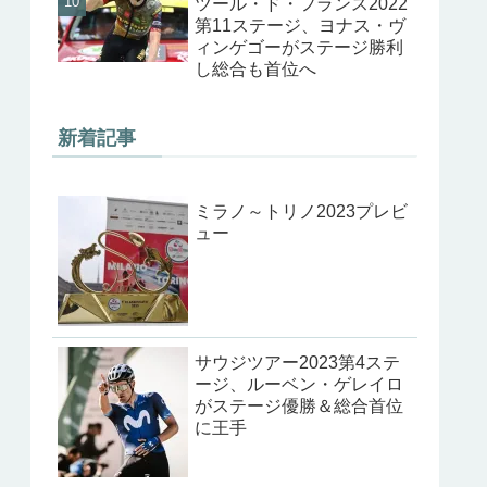
ツール・ド・フランス2022
第11ステージ、ヨナス・ヴ
ィンゲゴーがステージ勝利
し総合も首位へ
新着記事
ミラノ～トリノ2023プレビ
ュー
サウジツアー2023第4ステ
ージ、ルーベン・ゲレイロ
がステージ優勝＆総合首位
に王手