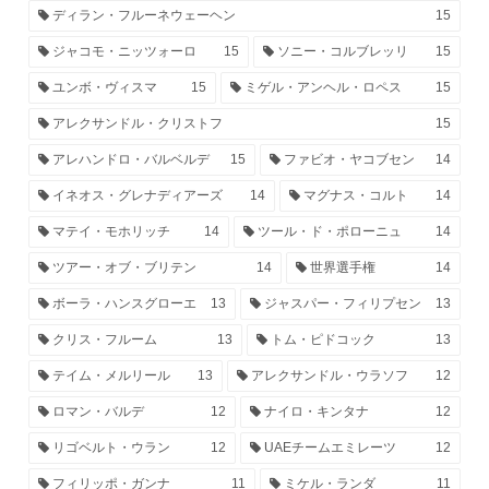
ディラン・フルーネウェーヘン
15
ジャコモ・ニッツォーロ
15
ソニー・コルブレッリ
15
ユンボ・ヴィスマ
15
ミゲル・アンヘル・ロペス
15
アレクサンドル・クリストフ
15
アレハンドロ・バルベルデ
15
ファビオ・ヤコブセン
14
イネオス・グレナディアーズ
14
マグナス・コルト
14
マテイ・モホリッチ
14
ツール・ド・ポローニュ
14
ツアー・オブ・ブリテン
14
世界選手権
14
ボーラ・ハンスグローエ
13
ジャスパー・フィリプセン
13
クリス・フルーム
13
トム・ピドコック
13
テイム・メルリール
13
アレクサンドル・ウラソフ
12
ロマン・バルデ
12
ナイロ・キンタナ
12
リゴベルト・ウラン
12
UAEチームエミレーツ
12
フィリッポ・ガンナ
11
ミケル・ランダ
11