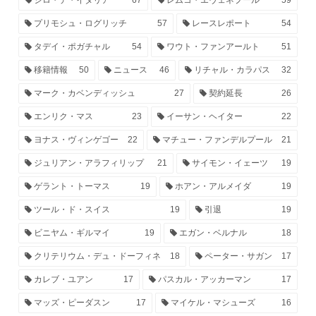
プリモシュ・ログリッチ
57
レースレポート
54
タデイ・ポガチャル
54
ワウト・ファンアールト
51
移籍情報
50
ニュース
46
リチャル・カラパス
32
マーク・カベンディッシュ
27
契約延長
26
エンリク・マス
23
イーサン・ヘイター
22
ヨナス・ヴィンゲゴー
22
マチュー・ファンデルプール
21
ジュリアン・アラフィリップ
21
サイモン・イェーツ
19
ゲラント・トーマス
19
ホアン・アルメイダ
19
ツール・ド・スイス
19
引退
19
ビニヤム・ギルマイ
19
エガン・ベルナル
18
クリテリウム・デュ・ドーフィネ
18
ペーター・サガン
17
カレブ・ユアン
17
パスカル・アッカーマン
17
マッズ・ピーダスン
17
マイケル・マシューズ
16