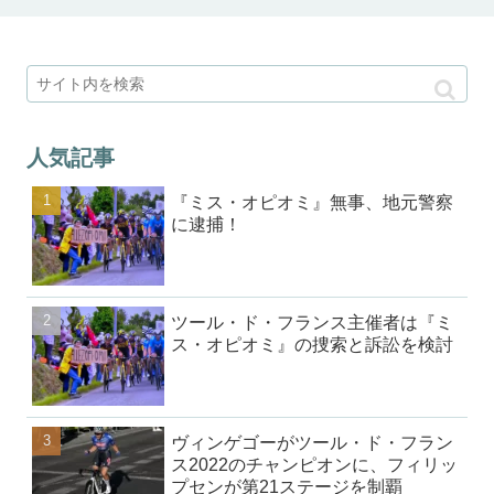
人気記事
『ミス・オピオミ』無事、地元警察
に逮捕！
ツール・ド・フランス主催者は『ミ
ス・オピオミ』の捜索と訴訟を検討
ヴィンゲゴーがツール・ド・フラン
ス2022のチャンピオンに、フィリッ
プセンが第21ステージを制覇