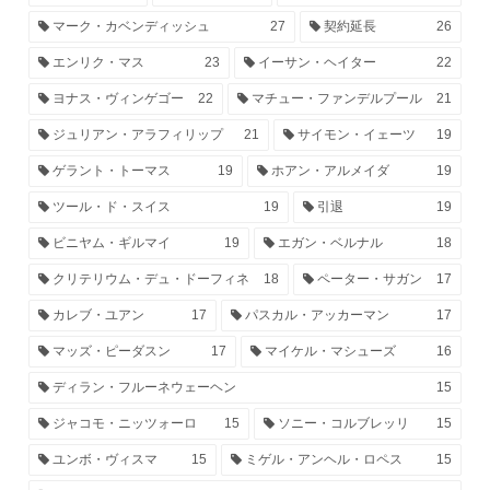
マーク・カベンディッシュ
27
契約延長
26
エンリク・マス
23
イーサン・ヘイター
22
ヨナス・ヴィンゲゴー
22
マチュー・ファンデルプール
21
ジュリアン・アラフィリップ
21
サイモン・イェーツ
19
ゲラント・トーマス
19
ホアン・アルメイダ
19
ツール・ド・スイス
19
引退
19
ビニヤム・ギルマイ
19
エガン・ベルナル
18
クリテリウム・デュ・ドーフィネ
18
ペーター・サガン
17
カレブ・ユアン
17
パスカル・アッカーマン
17
マッズ・ピーダスン
17
マイケル・マシューズ
16
ディラン・フルーネウェーヘン
15
ジャコモ・ニッツォーロ
15
ソニー・コルブレッリ
15
ユンボ・ヴィスマ
15
ミゲル・アンヘル・ロペス
15