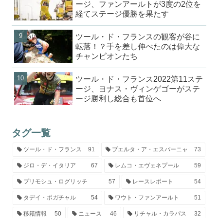
ージ、ファンアールトが3度の2位を
経てステージ優勝を果たす
ツール・ド・フランスの観客が谷に
転落！？手を差し伸べたのは偉大な
チャンピオンたち
ツール・ド・フランス2022第11ステ
ージ、ヨナス・ヴィンゲゴーがステ
ージ勝利し総合も首位へ
タグ一覧
ツール・ド・フランス
91
ブエルタ・ア・エスパーニャ
73
ジロ・デ・イタリア
67
レムコ・エヴェネプール
59
プリモシュ・ログリッチ
57
レースレポート
54
タデイ・ポガチャル
54
ワウト・ファンアールト
51
移籍情報
50
ニュース
46
リチャル・カラパス
32