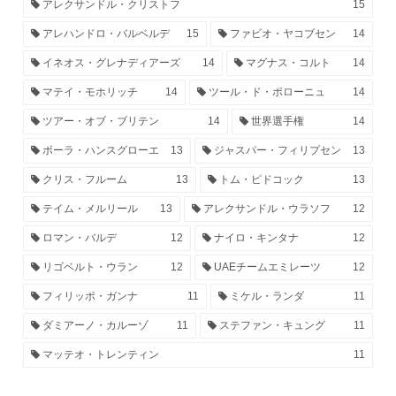
アレクサンドル・クリストフ
15
アレハンドロ・バルベルデ
15
ファビオ・ヤコブセン
14
イネオス・グレナディアーズ
14
マグナス・コルト
14
マテイ・モホリッチ
14
ツール・ド・ポローニュ
14
ツアー・オブ・ブリテン
14
世界選手権
14
ボーラ・ハンスグローエ
13
ジャスパー・フィリプセン
13
クリス・フルーム
13
トム・ピドコック
13
テイム・メルリール
13
アレクサンドル・ウラソフ
12
ロマン・バルデ
12
ナイロ・キンタナ
12
リゴベルト・ウラン
12
UAEチームエミレーツ
12
フィリッポ・ガンナ
11
ミケル・ランダ
11
ダミアーノ・カルーゾ
11
ステファン・キュング
11
マッテオ・トレンティン
11