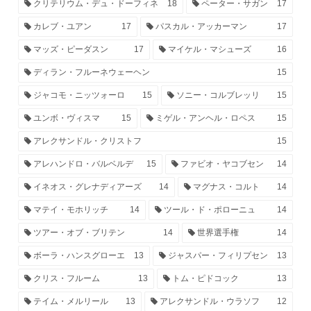
クリテリウム・デュ・ドーフィネ
18
ペーター・サガン
17
カレブ・ユアン
17
パスカル・アッカーマン
17
マッズ・ピーダスン
17
マイケル・マシューズ
16
ディラン・フルーネウェーヘン
15
ジャコモ・ニッツォーロ
15
ソニー・コルブレッリ
15
ユンボ・ヴィスマ
15
ミゲル・アンヘル・ロペス
15
アレクサンドル・クリストフ
15
アレハンドロ・バルベルデ
15
ファビオ・ヤコブセン
14
イネオス・グレナディアーズ
14
マグナス・コルト
14
マテイ・モホリッチ
14
ツール・ド・ポローニュ
14
ツアー・オブ・ブリテン
14
世界選手権
14
ボーラ・ハンスグローエ
13
ジャスパー・フィリプセン
13
クリス・フルーム
13
トム・ピドコック
13
テイム・メルリール
13
アレクサンドル・ウラソフ
12