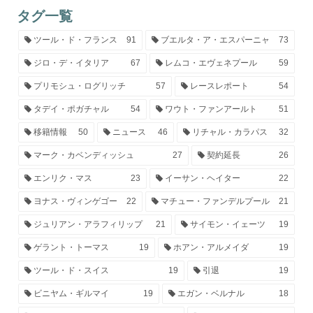
タグ一覧
ツール・ド・フランス
91
ブエルタ・ア・エスパーニャ
73
ジロ・デ・イタリア
67
レムコ・エヴェネプール
59
プリモシュ・ログリッチ
57
レースレポート
54
タデイ・ポガチャル
54
ワウト・ファンアールト
51
移籍情報
50
ニュース
46
リチャル・カラパス
32
マーク・カベンディッシュ
27
契約延長
26
エンリク・マス
23
イーサン・ヘイター
22
ヨナス・ヴィンゲゴー
22
マチュー・ファンデルプール
21
ジュリアン・アラフィリップ
21
サイモン・イェーツ
19
ゲラント・トーマス
19
ホアン・アルメイダ
19
ツール・ド・スイス
19
引退
19
ビニヤム・ギルマイ
19
エガン・ベルナル
18