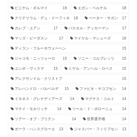
ビニヤム・ギルマイ
19
エガン・ベルナル
18
クリテリウム・デュ・ドーフィネ
18
ペーター・サガン
17
カレブ・ユアン
17
パスカル・アッカーマン
17
マッズ・ピーダスン
17
マイケル・マシューズ
16
ディラン・フルーネウェーヘン
15
ジャコモ・ニッツォーロ
15
ソニー・コルブレッリ
15
ユンボ・ヴィスマ
15
ミゲル・アンヘル・ロペス
15
アレクサンドル・クリストフ
15
アレハンドロ・バルベルデ
15
ファビオ・ヤコブセン
14
イネオス・グレナディアーズ
14
マグナス・コルト
14
マテイ・モホリッチ
14
ツール・ド・ポローニュ
14
ツアー・オブ・ブリテン
14
世界選手権
14
ボーラ・ハンスグローエ
13
ジャスパー・フィリプセン
13